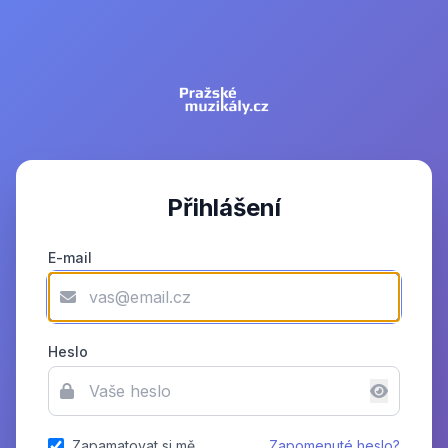
Přihlášení
E-mail
Heslo
Zapamatovat si mě
Zapomenuté heslo?