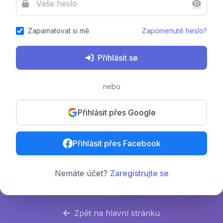
Zapamatovat si mě
Zapomenuté heslo?
Přihlásit se
nebo
Přihlásit přes Google
Přihlásit přes Facebook
Nemáte účet?
Zaregistrujte se
Zpět na hlavní stránku