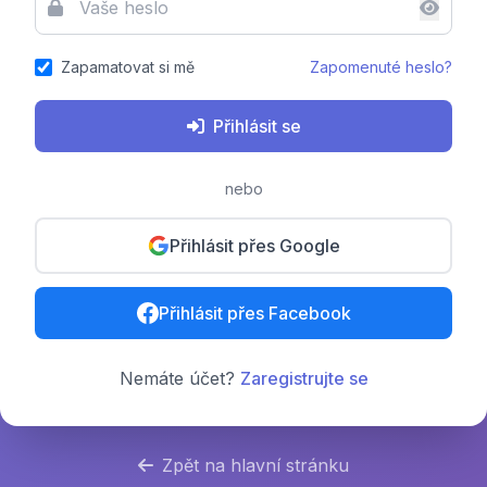
Zapamatovat si mě
Zapomenuté heslo?
Přihlásit se
nebo
Přihlásit přes Google
Přihlásit přes Facebook
Nemáte účet?
Zaregistrujte se
Zpět na hlavní stránku