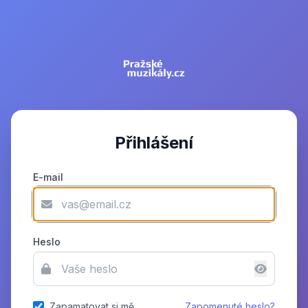
Přihlášení
E-mail
Heslo
Zapamatovat si mě
Zapomenuté heslo?