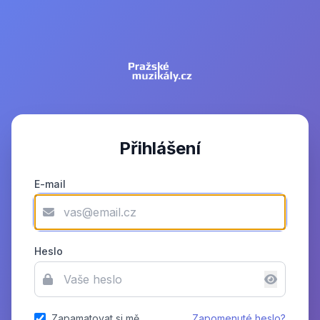
Přihlášení
E-mail
Heslo
Zapamatovat si mě
Zapomenuté heslo?