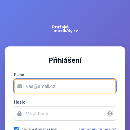
Přihlášení
E-mail
Heslo
Zapamatovat si mě
Zapomenuté heslo?