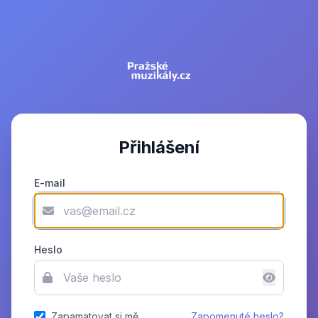
Přihlášení
E-mail
Heslo
Zapamatovat si mě
Zapomenuté heslo?