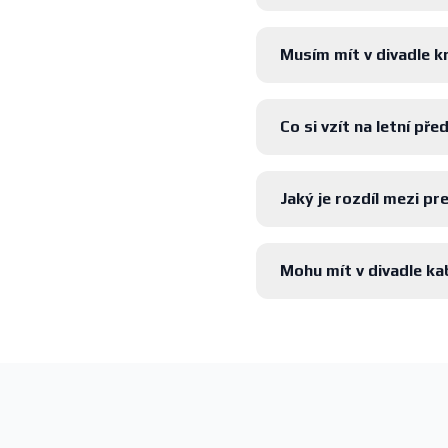
Musím mít v divadle k
Co si vzít na letní př
Jaký je rozdíl mezi p
Mohu mít v divadle k