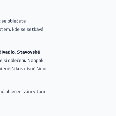
ž se oblečete
ístem, kde se setkává
divadlo
,
Stavovské
ější oblečení. Naopak
řenější kreativnějšímu
lené oblečení vám v tom