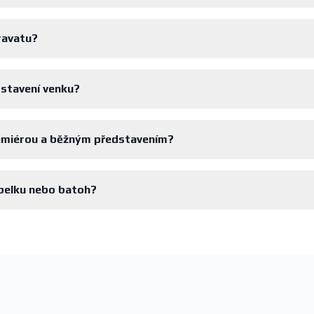
ravatu?
edstavení venku?
remiérou a běžným představením?
abelku nebo batoh?