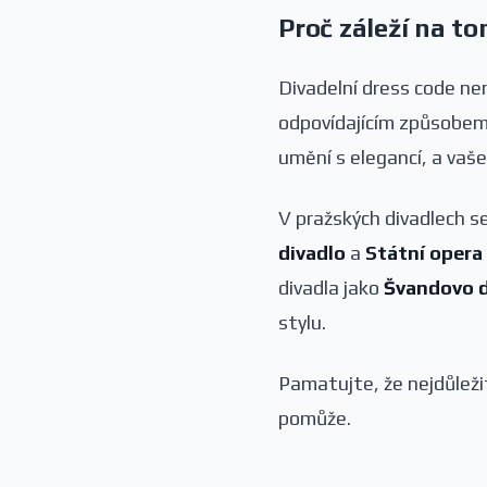
Proč záleží na to
Divadelní dress code nen
odpovídajícím způsobem,
umění s elegancí, a vaše 
V pražských divadlech s
divadlo
a
Státní opera
divadla jako
Švandovo d
stylu.
Pamatujte, že nejdůležit
pomůže.