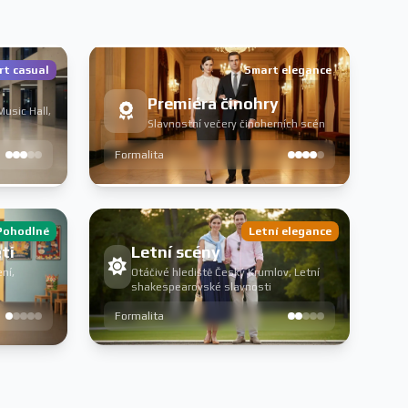
t casual
Smart elegance
Premiéra činohry
Music Hall,
Slavnostní večery činoherních scén
Formalita
Pohodlné
Letní elegance
ti
Letní scény
ní,
Otáčivé hlediště Český Krumlov, Letní
shakespearovské slavnosti
Formalita