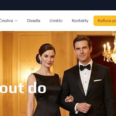
Činohra
Divadla
Umělci
Kontakty
Kultura p
nout do