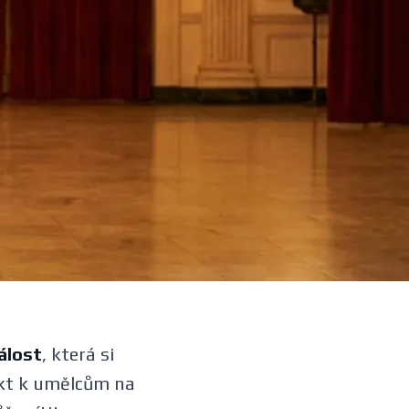
álost
, která si
pekt k umělcům na