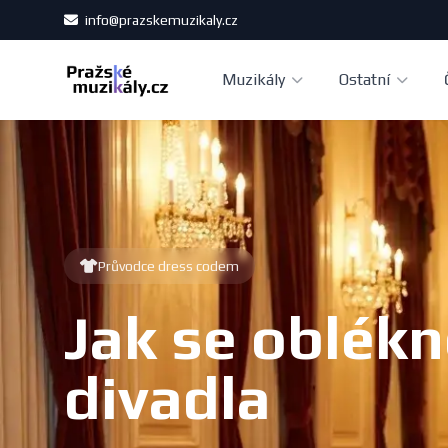
info@prazskemuzikaly.cz
Muzikály
Ostatní
Průvodce dress codem
Jak se oblék
divadla