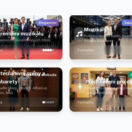
Elegantní
Smar
Muzikály
remiéra muzikálu
Hudební divadlo Karlín, GoJa 
lavnostní uvedení nových titulů
Divadlo Broadway
ta
Formalita
ternativní scény a
Kreativní svoboda
abarety
Představení pro dě
adlo Sklep, Vosto5, Alfred ve
Odpolední rodinná představe
oře, NoD
vánoční pohádky
ta
Formalita