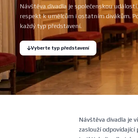
Návštěva divadla je společenskou událostí.
respekt k umělcům i ostatním divákům. Po
každý typ představení.
Vyberte typ představení
Návštěva divadla je ví
zaslouží odpovídající