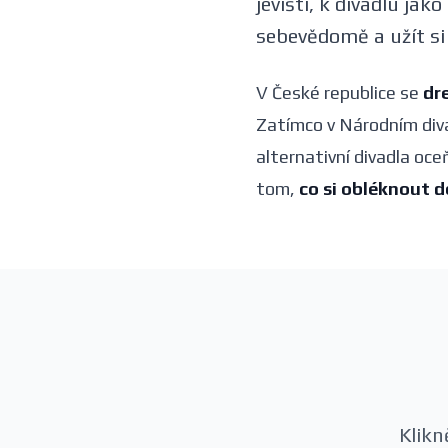
jevišti, k divadlu ja
sebevědomě a užít si
V České republice se
dr
Zatímco v Národním diva
alternativní divadla oce
tom,
co si obléknout d
Klikn