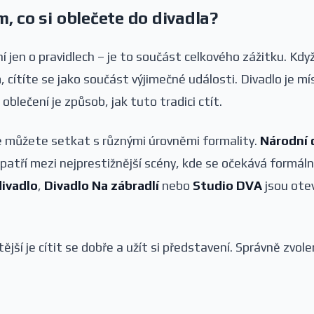
m, co si oblečete do divadla?
í jen o pravidlech – je to součást celkového zážitku. Kdy
 cítíte se jako součást výjimečné události. Divadlo je m
oblečení je způsob, jak tuto tradici ctít.
e můžete setkat s různými úrovněmi formality.
Národní 
patří mezi nejprestižnější scény, kde se očekává formáln
ivadlo
,
Divadlo Na zábradlí
nebo
Studio DVA
jsou otev
ější je cítit se dobře a užít si představení. Správně zvo