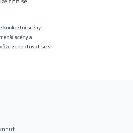
že cítit se
e konkrétní scény.
 menší scény a
omůže zorientovat se v
éknout