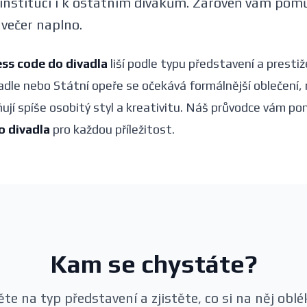
ko instituci i k ostatním divákům. Zároveň vám pomů
 večer naplno.
ess code do divadla
liší podle typu představení a prestiž
dle nebo Státní opeře se očekává formálnější oblečení,
ňují spíše osobitý styl a kreativitu. Náš průvodce vám p
o divadla
pro každou příležitost.
Kam se chystáte?
ěte na typ představení a zjistěte, co si na něj obl