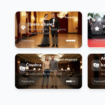
Formální
Opera a balet
P
Národní divadlo, Státní opera,
S
Stavovské divadlo
Formali
Formalita
Al
Casual elegance
Činohra
k
Divadlo na Vinohradech, Švandovo
Div
divadlo, Divadlo Na zábradlí
dv
Formalita
Formali