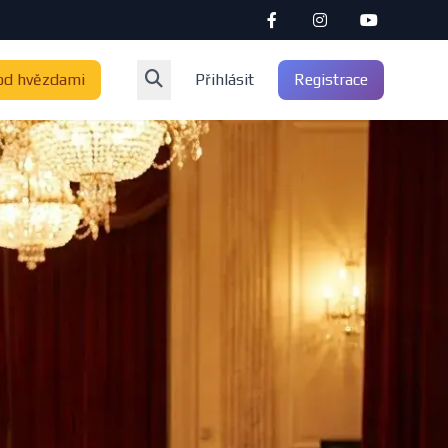
od hvězdami
Přihlásit
Registrace