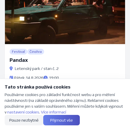
Festival
Činohra
Pandax
Letenský park / stan č. 2
Pátek 14.8.2026
19:00
Tato stránka používá cookies
Koupit vstupenky
Používáme cookies pro základní funkčnost webu a pro měření
návštěvnosti (na základě oprávněného zájmu). Reklamní cookies
používáme jen s vaším souhlasem. Měření můžete kdykoli vypnout
v
nastavení cookies
.
Více informací
297 volných míst
14
Pouze nezbytné
Přijmout vše
SRP