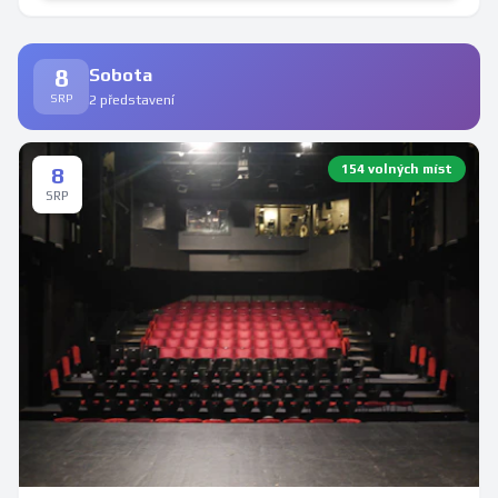
8
Sobota
SRP
2 představení
154 volných míst
8
SRP