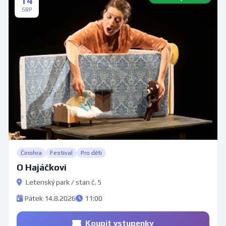
14
SRP
Činohra
Festival
Pro děti
O Hajáčkovi
Letenský park / stan č. 5
Pátek 14.8.2026
11:00
Koupit vstupenky