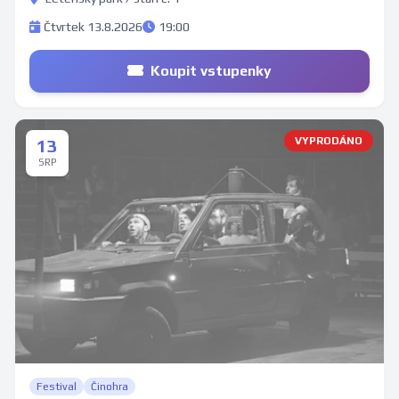
Čtvrtek 13.8.2026
19:00
Koupit vstupenky
VYPRODÁNO
13
SRP
Festival
Činohra