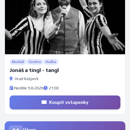
Muzikál
Činohra
Hudba
Jonáš a tingl - tangl
Hrad Kašperk
Neděle 9.8.2026
21:00
Koupit vstupenky
Úterý