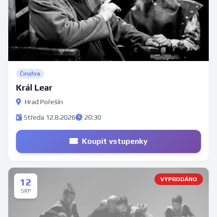
Činohra
Král Lear
Hrad Pořešín
Středa 12.8.2026
20:30
Koupit vstupenky
VYPRODÁNO
12
SRP