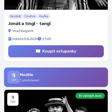
Muzikál
Činohra
Hudba
Jonáš a tingl - tangl
Hrad Kašperk
Sobota 8.8.2026
21:00
Koupit vstupenky
9
Neděle
SRP
1 představení
35 volných míst
9
SRP