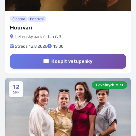
Činohra
Festival
Hourvari
Letenský park / stan č. 3
Středa 12.8.2026
19:00
Koupit vstupenky
12 volných míst
12
SRP