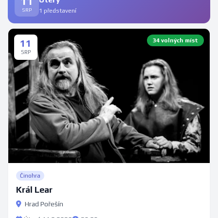
11
SRP
1 představení
34 volných míst
11
SRP
Činohra
Král Lear
Hrad Pořešín