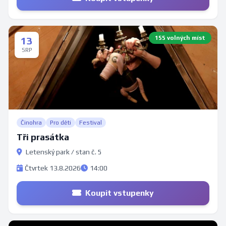
155 volných míst
13
SRP
Činohra
Pro děti
Festival
Tři prasátka
Letenský park / stan č. 5
Čtvrtek 13.8.2026
14:00
Koupit vstupenky