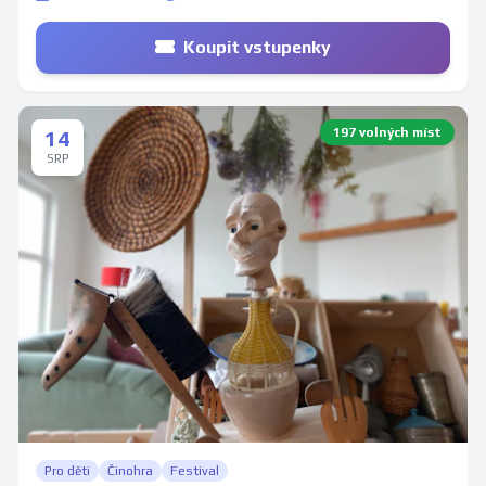
Koupit vstupenky
197 volných míst
14
SRP
Pro děti
Činohra
Festival