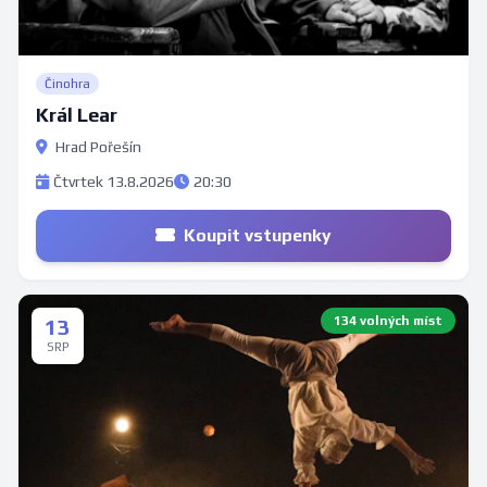
Činohra
Král Lear
Hrad Pořešín
Čtvrtek 13.8.2026
20:30
Koupit vstupenky
134 volných míst
13
SRP