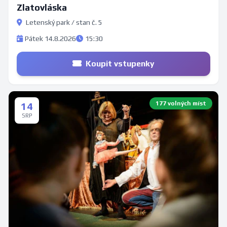
Zlatovláska
Letenský park / stan č. 5
Pátek 14.8.2026
15:30
Koupit vstupenky
177 volných míst
14
SRP