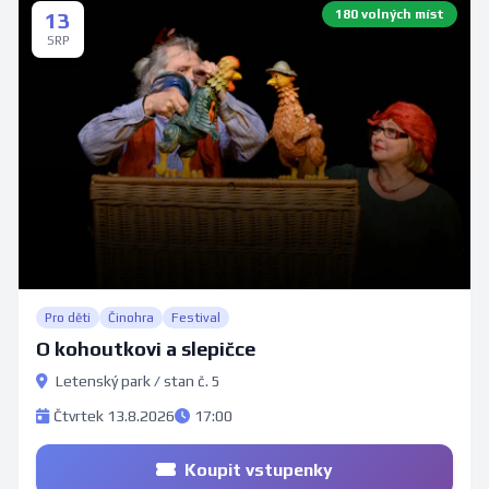
180 volných míst
13
SRP
Pro děti
Činohra
Festival
O kohoutkovi a slepičce
Letenský park / stan č. 5
Čtvrtek 13.8.2026
17:00
Koupit vstupenky