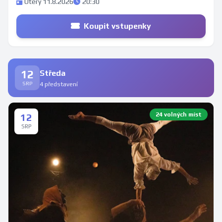
Úterý 11.8.2026
20:30
Koupit vstupenky
12
Středa
SRP
4 představení
24 volných míst
12
SRP