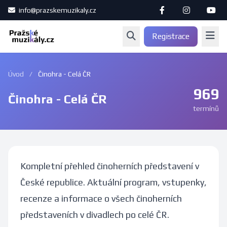
info@prazskemuzikaly.cz
Registrace
Úvod
/
Činohra - Celá ČR
969
Činohra - Celá ČR
termínů
Kompletní přehled činoherních představení v
České republice. Aktuální program, vstupenky,
recenze a informace o všech činoherních
představeních v divadlech po celé ČR.