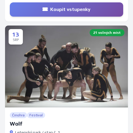
Koupit vstupenky
21 volných míst
13
SRP
Činohra
Festival
Wolf
Letenský park / stan č. 1