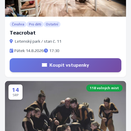
Činohra
Pro děti
Ostatní
Teacrobat
Letenský park / stan č. 11
Pátek 14.8.2026
17:30
Koupit vstupenky
118 volných míst
14
SRP