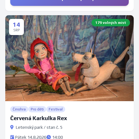
179 volných míst
14
SRP
Činohra
Pro děti
Festival
Červená Karkulka Rex
Letenský park / stan č. 5
Pátek 14.8.2026
14:00