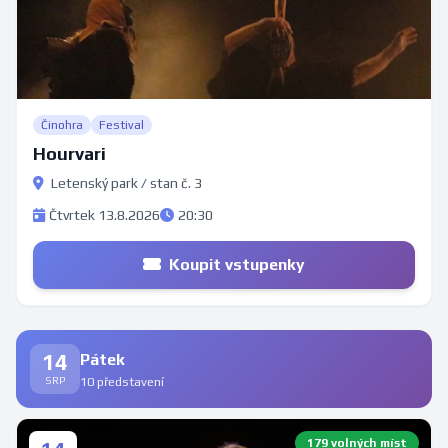
Činohra
Festival
Hourvari
Letenský park / stan č. 3
Čtvrtek 13.8.2026
20:30
Koupit vstupenky
14
Pátek
SRP
10 představení
179 volných míst