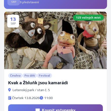
SRP
9 představení
123 volných míst
13
SRP
Činohra
Pro děti
Festival
Kvak a Žbluňk jsou kamarádi
Letenský park / stan č. 5
Čtvrtek 13.8.2026
11:00
Koupit vstupenky