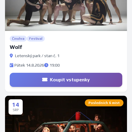
Činohra
Festival
Wolf
Letenský park / stan č. 1
Pátek 14.8.2026
19:00
Koupit vstupenky
Posledních 6 míst
14
SRP