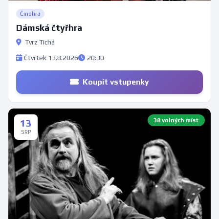
Činohra
Dámská čtyřhra
Tvrz Tichá
Čtvrtek 13.8.2026
20:30
Koupit vstupenky
38 volných míst
13
SRP