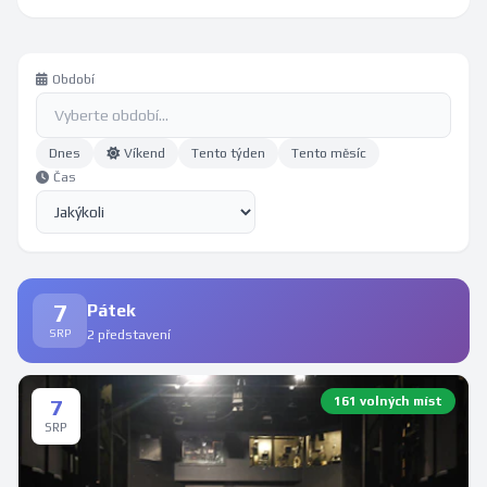
Období
Dnes
Víkend
Tento týden
Tento měsíc
Čas
7
Pátek
SRP
2 představení
161 volných míst
7
SRP