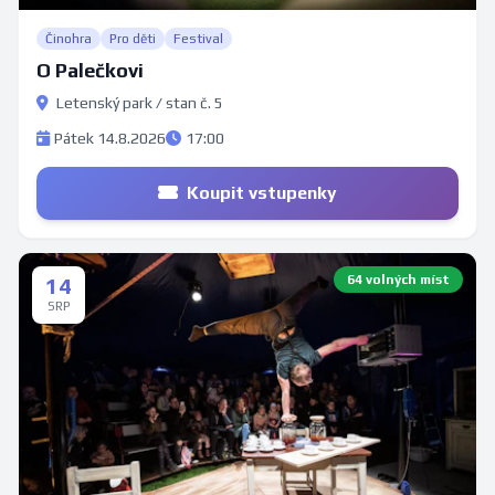
Činohra
Pro děti
Festival
O Palečkovi
Letenský park / stan č. 5
Pátek 14.8.2026
17:00
Koupit vstupenky
64 volných míst
14
SRP