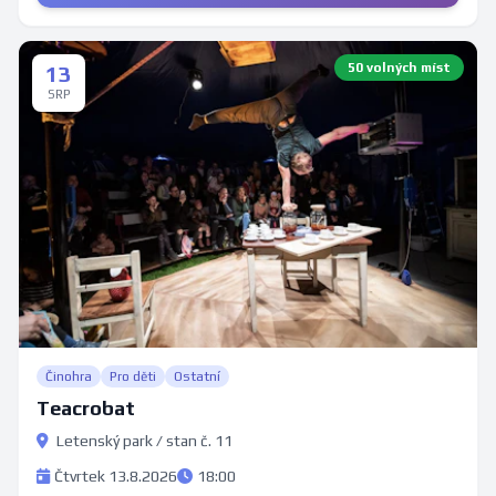
50 volných míst
13
SRP
Činohra
Pro děti
Ostatní
Teacrobat
Letenský park / stan č. 11
Čtvrtek 13.8.2026
18:00