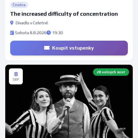
Činohra
The increased difficulty of concentration
Divadlo v Celetné
Sobota 8.8.2026
19:30
Koupit vstupenky
28 volných míst
8
SRP