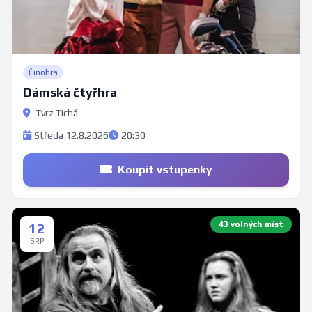
Činohra
Dámská čtyřhra
Tvrz Tichá
Středa 12.8.2026
20:30
Koupit vstupenky
43 volných míst
12
SRP