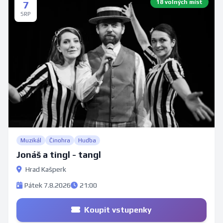
18 volných míst
7
SRP
Muzikál
Činohra
Hudba
Jonáš a tingl - tangl
Hrad Kašperk
Pátek 7.8.2026
21:00
Koupit vstupenky