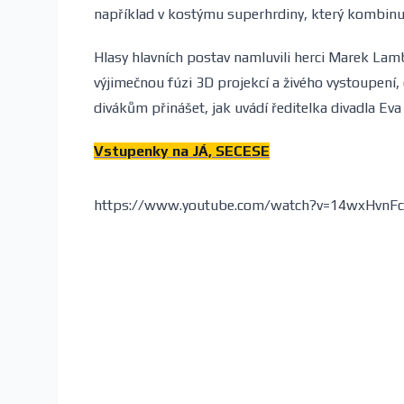
například v kostýmu superhrdiny, který kombinuje 
Hlasy hlavních postav namluvili herci Marek Lam
výjimečnou fúzi 3D projekcí a živého vystoupení,
divákům přinášet, jak uvádí ředitelka divadla Ev
Vstupenky na JÁ, SECESE
https://www.youtube.com/watch?v=14wxHvnFc