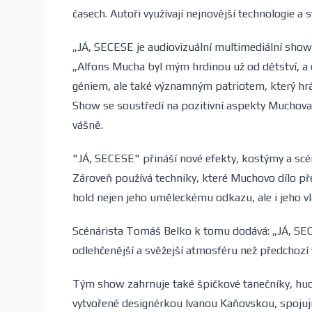
časech. Autoři využívají nejnovější technologie a
„JÁ, SECESE je audiovizuální multimediální show,
„Alfons Mucha byl mým hrdinou už od dětství, a
géniem, ale také významným patriotem, který hrál
Show se soustředí na pozitivní aspekty Muchova ž
vášně.
"JÁ, SECESE" přináší nové efekty, kostýmy a scén
Zároveň používá techniky, které Muchovo dílo pře
hold nejen jeho uměleckému odkazu, ale i jeho v
Scénárista Tomáš Belko k tomu dodává: „JÁ, S
odlehčenější a svěžejší atmosféru než předchozí 
Tým show zahrnuje také špičkové tanečníky, hudeb
vytvořené designérkou Ivanou Kaňovskou, spojují