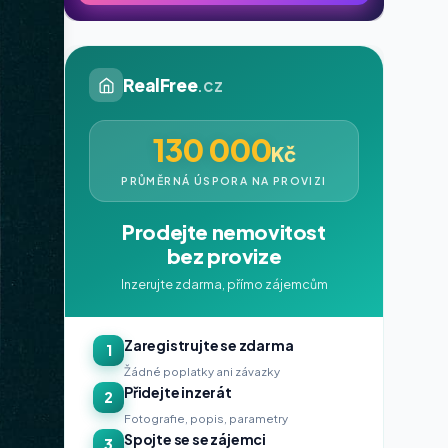
RealFree
.cz
130 000
Kč
PRŮMĚRNÁ ÚSPORA NA PROVIZI
Prodejte nemovitost
bez provize
Inzerujte zdarma, přímo zájemcům
Zaregistrujte se zdarma
1
Žádné poplatky ani závazky
Přidejte inzerát
2
Fotografie, popis, parametry
Spojte se se zájemci
3