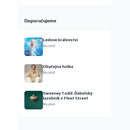
Doporučujeme
Ledové království
Muzikál
Obyčejná holka
Muzikál
Sweeney Todd: Ďábelský
lazebník z Fleet Street
Muzikál