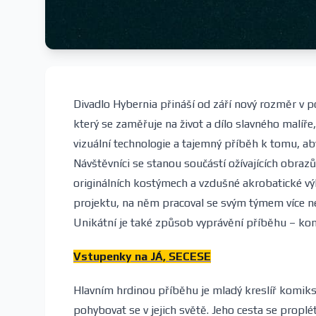
Divadlo Hybernia přináší od září nový rozměr v
který se zaměřuje na život a dílo slavného malíř
vizuální technologie a tajemný příběh k tomu, a
Návštěvníci se stanou součástí ožívajících obraz
originálních kostýmech a vzdušné akrobatické výk
projektu, na něm pracoval se svým týmem více než 
Unikátní je také způsob vyprávění příběhu – ko
Vstupenky na JÁ, SECESE
Hlavním hrdinou příběhu je mladý kreslíř komik
pohybovat se v jejich světě. Jeho cesta se propl