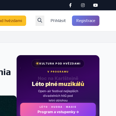
od hvězdami
Přihlásit
Registrace
★
KULTURA POD HVĚZDAMI
nia
V PROGRAMU
Noc na Karlštejně
Léto plné muzikálů
Open-air festival nejlepších
divadelních hitů pod
letní oblohou
LÉTO · HUDBA · MAGIE
Program a vstupenky
→