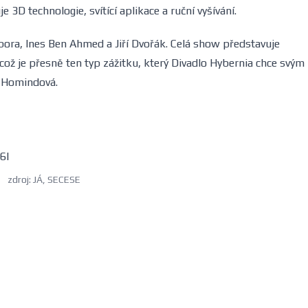
3D technologie, svítící aplikace a ruční vyšívání.
bora, Ines Ben Ahmed a Jiří Dvořák. Celá show představuje
 což je přesně ten typ zážitku, který Divadlo Hybernia chce svým
a Homindová.
6I
zdroj: JÁ, SECESE