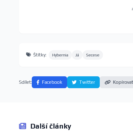
Štítky:
Hybernia
Já
Secese
Sdílet:
Facebook
Twitter
Kopírova
Další články