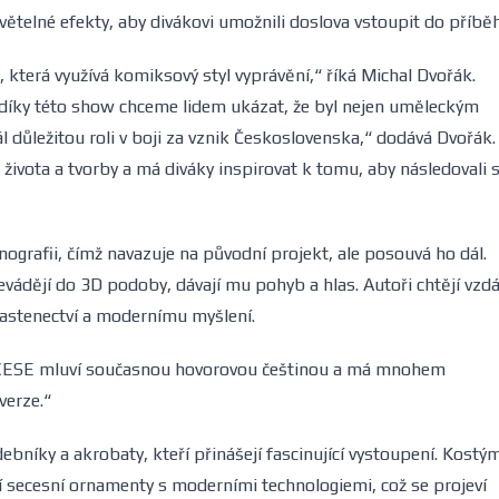
 světelné efekty, aby divákovi umožnili doslova vstoupit do příbě
 která využívá komiksový styl vyprávění,“ říká Michal Dvořák.
 díky této show chceme lidem ukázat, že byl nejen uměleckým
 důležitou roli v boji za vznik Československa,“ dodává Dvořák.
ivota a tvorby a má diváky inspirovat k tomu, aby následovali 
ografii, čímž navazuje na původní projekt, ale posouvá ho dál.
vádějí do 3D podoby, dávají mu pohyb a hlas. Autoři chtějí vzdá
lastenectví a modernímu myšlení.
ECESE mluví současnou hovorovou češtinou a má mnohem
verze.“
níky a akrobaty, kteří přinášejí fascinující vystoupení. Kostým
 secesní ornamenty s moderními technologiemi, což se projeví