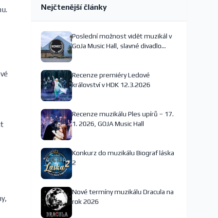
Nejčtenější články
hu.
Poslední možnost vidět muzikál v
GoJa Music Hall, slavné divadlo
nejspíš končí
své
Recenze premiéry Ledové
království v HDK 12.3.2026
Recenze muzikálu Ples upírů – 17.
t
1. 2026, GOJA Music Hall
Konkurz do muzikálu Biograf láska
2
Nové termíny muzikálu Dracula na
y,
rok 2026