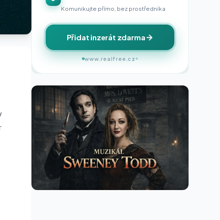
Komunikujte přímo, bez prostředníka
Přidat inzerát zdarma
www.realfree.cz
v
r