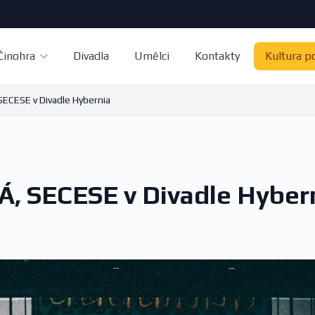
Činohra
Divadla
Umělci
Kontakty
Kultura p
SECESE v Divadle Hybernia
JÁ, SECESE v Divadle Hyber