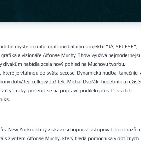
 podobě mysteriózního multimediálního projektu "JÁ, SECESE",
e, grafika a vizionáře Alfonse Muchy. Show využívá nejmodernější
by divákům nabídla zcela nový pohled na Muchovu tvorbu.
ů, které je vtáhnou do světa secese. Dynamická hudba, tanečníci 
ony dotvářejí celkový zážitek. Michal Dvořák, hudebník a režisé
čtyři roky, přičemž se na přípravě podílelo přes tři sta lidí.
miks.
sů z New Yorku, který získává schopnost vstupovat do obrazů a
étá s životem Alfonse Muchy, který hledá pomocníka v obtížných