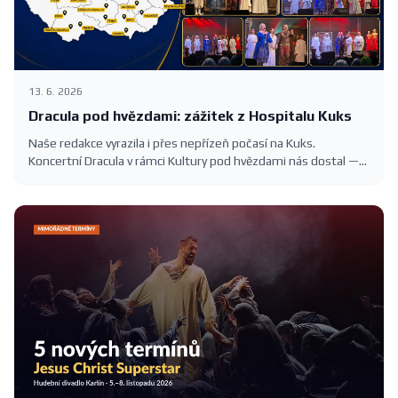
13. 6. 2026
Dracula pod hvězdami: zážitek z Hospitalu Kuks
Naše redakce vyrazila i přes nepřízeň počasí na Kuks.
Koncertní Dracula v rámci Kultury pod hvězdami nás dostal —
romantika, slavné melodie Karla Svobody a barokní kulisa
Hospitalu.