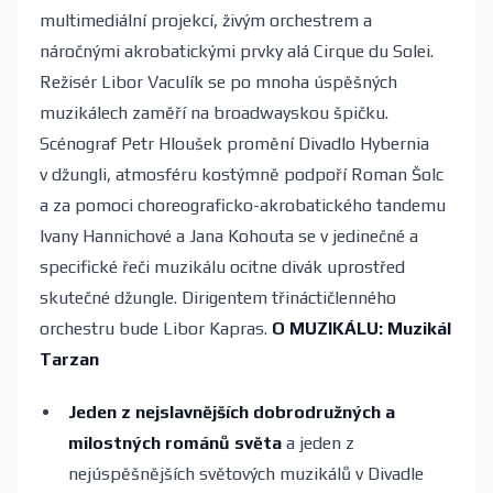
multimediální projekcí, živým orchestrem a
náročnými akrobatickými prvky alá Cirque du Solei.
Režisér Libor Vaculík se po mnoha úspěšných
muzikálech zaměří na broadwayskou špičku.
Scénograf Petr Hloušek promění Divadlo Hybernia
v džungli, atmosféru kostýmně podpoří Roman Šolc
a za pomoci choreograficko-akrobatického tandemu
Ivany Hannichové a Jana Kohouta se v jedinečné a
specifické řeči muzikálu ocitne divák uprostřed
skutečné džungle. Dirigentem třináctičlenného
orchestru bude Libor Kapras.
O MUZIKÁLU:
Muzikál
Tarzan
Jeden z nejslavnějších dobrodružných a
milostných románů světa
a jeden z
nejúspěšnějších světových muzikálů v Divadle