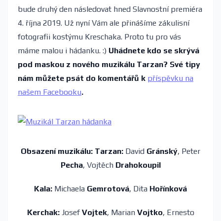
bude druhý den následovat hned Slavnostní premiéra
4. října 2019. Už nyní Vám ale přinášíme zákulisní
fotografii kostýmu Kreschaka. Proto tu pro vás
máme malou i hádanku. :)
Uhádnete kdo se skrývá
pod maskou z nového muzikálu Tarzan? Své tipy
nám můžete psát do komentářů k
příspěvku na
našem Facebooku
.
Obsazení muzikálu: Tarzan:
David
Gránský
, Peter
Pecha
, Vojtěch
Drahokoupil
Kala:
Michaela
Gemrotová
, Dita
Hořínková
Kerchak:
Josef
Vojtek
, Marian
Vojtko
, Ernesto