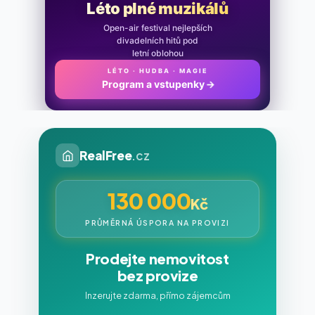
Léto plné muzikálů
Open-air festival nejlepších
divadelních hitů pod
letní oblohou
LÉTO · HUDBA · MAGIE
Program a vstupenky
→
RealFree
.cz
130 000
Kč
PRŮMĚRNÁ ÚSPORA NA PROVIZI
Prodejte nemovitost
bez provize
Inzerujte zdarma, přímo zájemcům