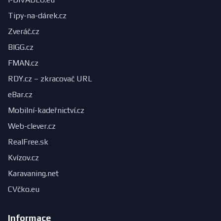
Tipy-na-dárek.cz
Zveráč.cz
BIGG.cz
FMAN.cz
RDY.cz – zkracovač URL
eBar.cz
Mobilní-kadeřnictví.cz
Web-clever.cz
RealFree.sk
Kvízov.cz
Karavaning.net
CVčko.eu
Informace