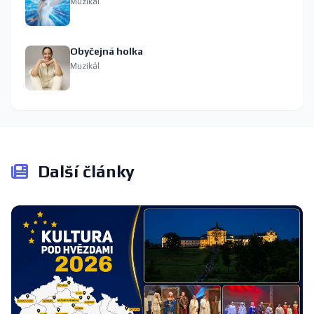
Muzikál
Obyčejná holka
Muzikál
Další články