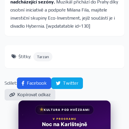
nadcházející sezóny.
Muzikál přichází do Prahy díky
osobní iniciativě a podpoře Milana Fila, majitele
investiční skupiny Eco-Investment, jejíž součástí je i
divadlo Hybernia. [wpdatatable id=130]
Štítky:
Tarzan
Sdílet:
Facebook
Twitter
Kopírovat odkaz
★
KULTURA POD HVĚZDAMI
V PROGRAMU
Noc na Karlštejně