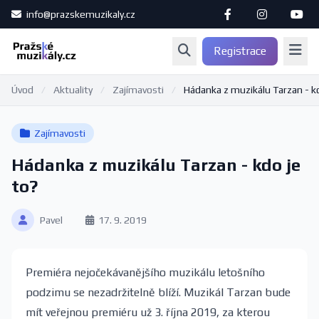
info@prazskemuzikaly.cz
Registrace
Úvod
/
Aktuality
/
Zajímavosti
/
Hádanka z muzikálu Tarzan - kd
Zajímavosti
Hádanka z muzikálu Tarzan - kdo je
to?
Pavel
17. 9. 2019
Premiéra nejočekávanějšího muzikálu letošního
podzimu se nezadržitelně blíží. Muzikál Tarzan bude
mít veřejnou premiéru už 3. října 2019, za kterou