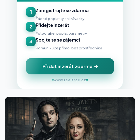
Zaregistrujte se zdarma
1
Žádné poplatky ani závazky
Přidejte inzerát
2
Fotografie, popis, parametry
Spojte se se zájemci
3
Komunikujte přímo, bez prostředníka
Přidat inzerát zdarma
www.realfree.cz