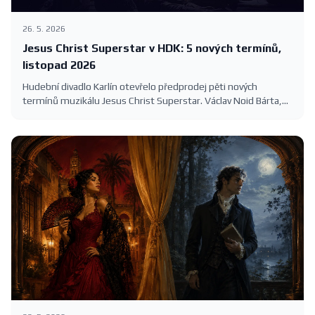
26. 5. 2026
Jesus Christ Superstar v HDK: 5 nových termínů,
listopad 2026
Hudební divadlo Karlín otevřelo předprodej pěti nových
termínů muzikálu Jesus Christ Superstar. Václav Noid Bárta,
Roman Tomeš, Eva Burešová a Dasha na Velké scéně 5.–8.
listopadu 2026. Vstupenky 390–1390 Kč.