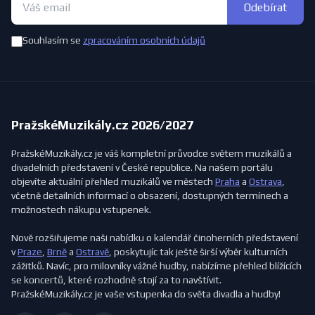
Odebírat
Souhlasím se
zpracováním osobních údajů
PražskéMuzikály.cz 2026/2027
PražskéMuzikály.cz je váš kompletní průvodce světem muzikálů a
divadelních představení v České republice. Na našem portálu
objevíte aktuální přehled muzikálů ve městech
Praha
a
Ostrava
,
včetně detailních informací o obsazení, dostupných termínech a
možnostech nákupu vstupenek.
Nově rozšiřujeme naši nabídku o kalendář činoherních představení
v
Praze
,
Brně
a
Ostravě
, poskytujíc tak ještě širší výběr kulturních
zážitků. Navíc, pro milovníky vážné hudby, nabízíme přehled blížících
se koncertů, které rozhodně stojí za to navštívit.
PražskéMuzikály.cz je vaše vstupenka do světa divadla a hudby!