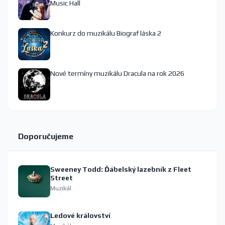
Music Hall
Konkurz do muzikálu Biograf láska 2
Nové termíny muzikálu Dracula na rok 2026
Doporučujeme
Sweeney Todd: Ďábelský lazebník z Fleet
Street
Muzikál
Ledové království