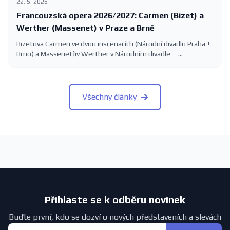
22. 5. 2026
Francouzská opera 2026/2027: Carmen (Bizet) a
Werther (Massenet) v Praze a Brně
Bizetova Carmen ve dvou inscenacích (Národní divadlo Praha +
Brno) a Massenetův Werther v Národním divadle —
francouzská opera v sezóně 2026/2027 s konkrétními
termíny.
Všechny články
Přihlaste se k odběru novinek
Buďte první, kdo se dozví o nových představeních a slevách