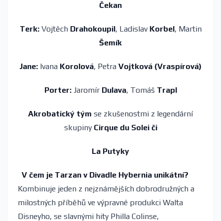
Čekan
Terk:
Vojtěch
Drahokoupil
, Ladislav
Korbel
, Martin
Šemík
Jane:
Ivana
Korolová
, Petra
Vojtková (Vraspírová)
Porter:
Jaromír
Dulava
, Tomáš
Trapl
Akrobatický tým
se zkušenostmi z legendární
skupiny
Cirque du Solei či
La Putyky
V čem je Tarzan v Divadle Hybernia unikátní?
Kombinuje jeden z nejznámějších dobrodružných a
milostných příběhů ve výpravné produkci Walta
Disneyho, se slavnými hity Philla Colinse,