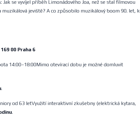
: Jak se vyvíjel příběh Limonádového Joa, než se stal filmovou
na muzikálová jeviště? A co způsobilo muzikálový boom 90. let, 
169 00 Praha 6
bota 14:00–18:00Mimo otevírací dobu je možné domluvit
u
.
ory od 63 letVyužití interaktivní zkušebny (elektrická kytara,
odinu
.