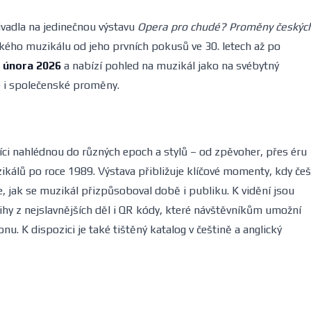
vadla na jedinečnou výstavu
Opera pro chudé? Proměny českýc
ského muzikálu od jeho prvních pokusů ve 30. letech až po
. února 2026
a nabízí pohled na muzikál jako na svébytný
e i společenské proměny.
ci nahlédnou do různých epoch a stylů – od zpěvoher, přes éru
kálů po roce 1989. Výstava přibližuje klíčové momenty, kdy češ
e, jak se muzikál přizpůsoboval době i publiku. K vidění jsou
ihy z nejslavnějších děl i QR kódy, které návštěvníkům umožní
nu. K dispozici je také tištěný katalog v češtině a anglický