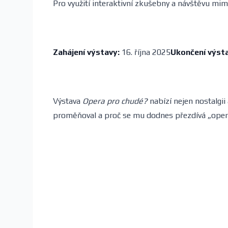
Pro využití interaktivní zkušebny a návštěvu mi
Zahájení výstavy:
16. října 2025
Ukončení výsta
Výstava
Opera pro chudé?
nabízí nejen nostalgii
proměňoval a proč se mu dodnes přezdívá „oper