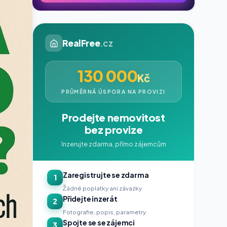
RealFree
.cz
130 000
Kč
PRŮMĚRNÁ ÚSPORA NA PROVIZI
Prodejte nemovitost
bez provize
Inzerujte zdarma, přímo zájemcům
Zaregistrujte se zdarma
1
Žádné poplatky ani závazky
Přidejte inzerát
2
Fotografie, popis, parametry
Spojte se se zájemci
3