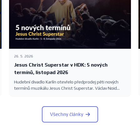
26. 5. 2026
Jesus Christ Superstar v HDK: 5 nových
termínů, listopad 2026
Hudební divadlo Karlín otevřelo předprodej pěti nových
termínů muzikálu Jesus Christ Superstar. Václav Noid
Bárta, Roman Tomeš, Eva Burešová a Dasha na Velké
scéně 5.–8. listopadu 2026. Vstupenky 390–1390 Kč.
Všechny články