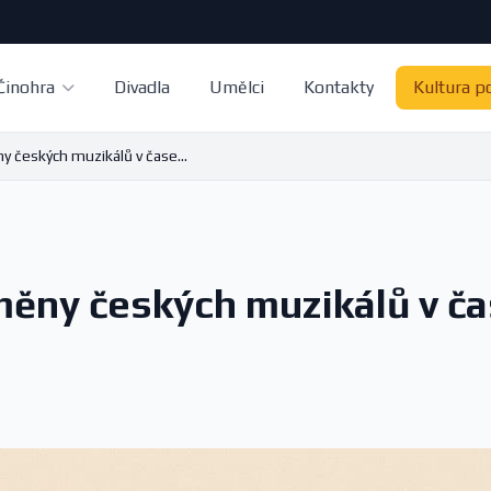
Činohra
Divadla
Umělci
Kontakty
Kultura p
 českých muzikálů v čase...
ěny českých muzikálů v č