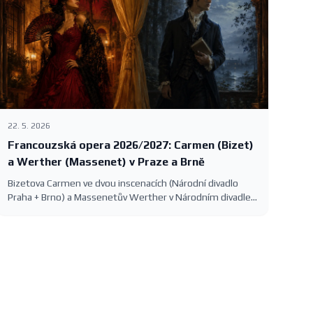
22. 5. 2026
Francouzská opera 2026/2027: Carmen (Bizet)
a Werther (Massenet) v Praze a Brně
Bizetova Carmen ve dvou inscenacích (Národní divadlo
Praha + Brno) a Massenetův Werther v Národním divadle
— francouzská opera v sezóně 2026/2027 s konkrétními
termíny.