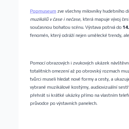
Popmuseum
zve všechny milovníky hudebního di
muzikálů v čase i nečase
, která mapuje vývoj če
současnou bohatou scénu. Výstava potrvá do
14
fenomén, který odráží nejen umělecké trendy, al
Pomocí obrazových i zvukových ukázek návštěvní
totalitních omezení až po obrovský rozmach muzi
tvůrci museli hledat nové formy a cesty, a ukazuj
vybrané muzikálové kostýmy, audiovizuální sestř
přehrát si krátké ukázky přímo na vlastním telefo
průvodce po výstavních panelech.