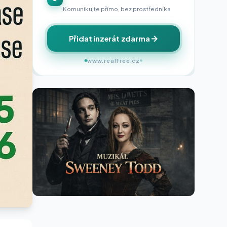
Komunikujte přímo, bez prostředníka
Přidat inzerát zdarma
www.realfree.cz