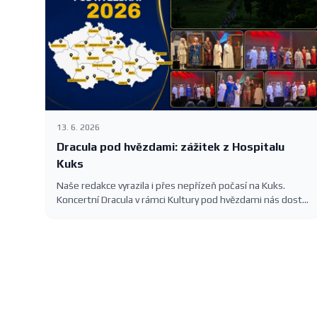
13. 6. 2026
Dracula pod hvězdami: zážitek z Hospitalu
Kuks
Naše redakce vyrazila i přes nepřízeň počasí na Kuks.
Koncertní Dracula v rámci Kultury pod hvězdami nás dostal
— romantika, slavné melodie Karla Svobody a barokní
kulisa Hospitalu.