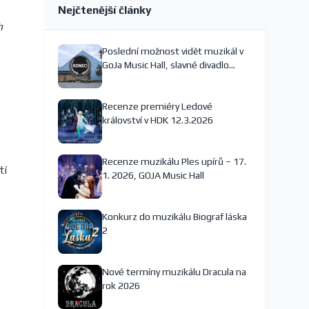
Nejčtenější články
h
Poslední možnost vidět muzikál v
GoJa Music Hall, slavné divadlo
nejspíš končí
Recenze premiéry Ledové
království v HDK 12.3.2026
Recenze muzikálu Ples upírů – 17.
tí
1. 2026, GOJA Music Hall
Konkurz do muzikálu Biograf láska
2
Nové termíny muzikálu Dracula na
rok 2026