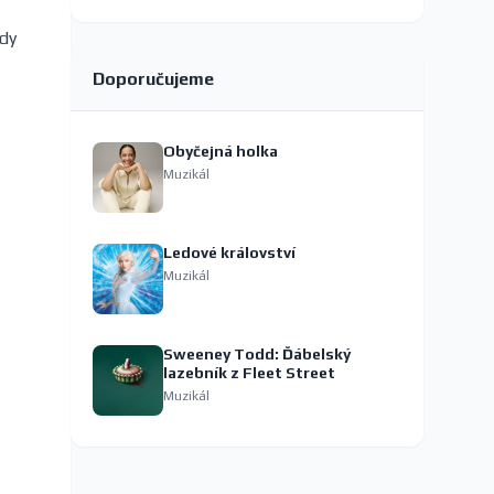
kdy
Doporučujeme
Obyčejná holka
Muzikál
Ledové království
Muzikál
Sweeney Todd: Ďábelský
lazebník z Fleet Street
Muzikál