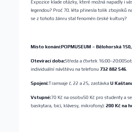
Expozice klade otázky, které možná napadly i vás
legendou? Proč 70. léta přinesla tolik zbojníků 
se z tohoto žánru stal fenomén české kultury?
Místo konání:POPMUSEUM – Bělohorská 150, 
Otevírací doba:
Středa a čtvrtek 16:00–20:00So
individuální návštěvu na telefonu
732 882 546
.
Spojení:
Tramvaje č. 22 a 25, zastávka
U Kaštan
Vstupné:
70 Kč na osobu50 Kč pro studenty a seni
baskytara, bicí, klávesy, mikrofony):
200 Kč na h