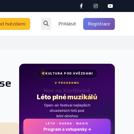
od hvězdami
Přihlásit
Registrace
★
KULTURA POD HVĚZDAMI
ase
V PROGRAMU
Noc na Karlštejně
Léto plné muzikálů
Open-air festival nejlepších
divadelních hitů pod
letní oblohou
LÉTO · HUDBA · MAGIE
Program a vstupenky
→