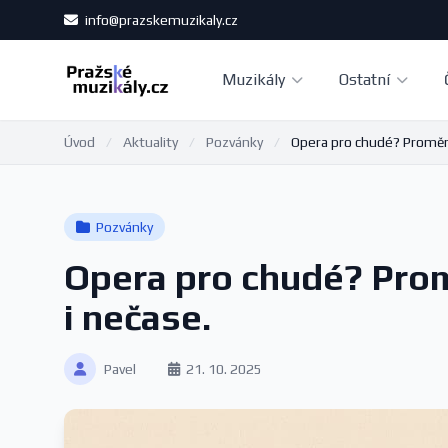
info@prazskemuzikaly.cz
Muzikály
Ostatní
Úvod
/
Aktuality
/
Pozvánky
/
Opera pro chudé? Proměny
Pozvánky
Opera pro chudé? Prom
i nečase.
Pavel
21. 10. 2025