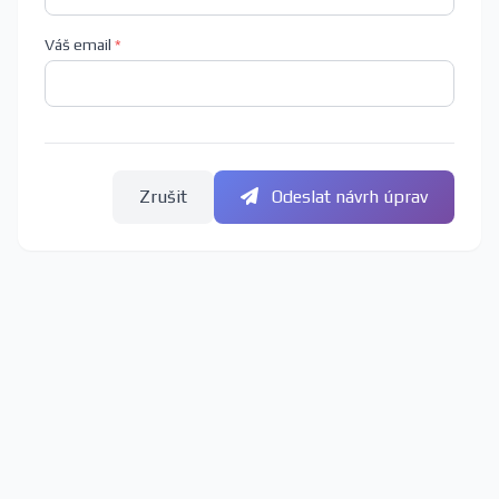
Váš email
*
Zrušit
Odeslat návrh úprav