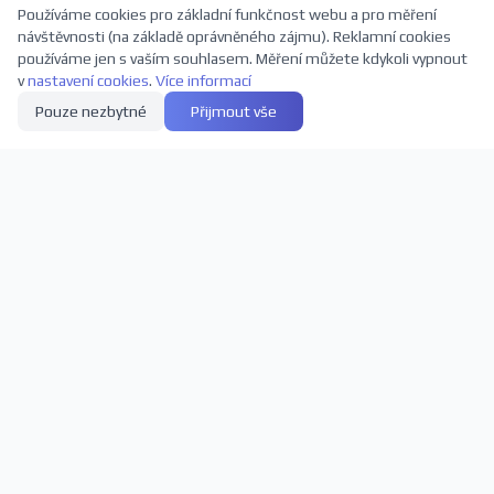
Používáme cookies pro základní funkčnost webu a pro měření
návštěvnosti (na základě oprávněného zájmu). Reklamní cookies
používáme jen s vaším souhlasem. Měření můžete kdykoli vypnout
v
nastavení cookies
.
Více informací
Pouze nezbytné
Přijmout vše
Přihlaste se k odběru novinek
Buďte první, kdo se dozví o nových představeních a slevách
Odebírat