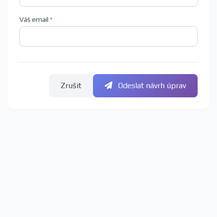
Váš email
*
Zrušit
Odeslat návrh úprav