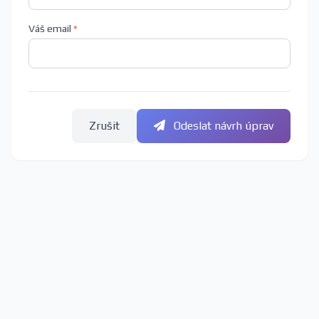
Váš email
*
Zrušit
Odeslat návrh úprav