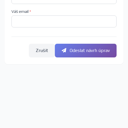
Váš email
*
Zrušit
Odeslat návrh úprav