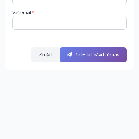
Váš email
*
Zrušit
Odeslat návrh úprav