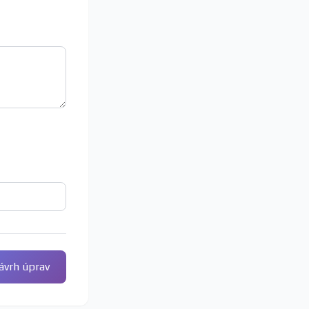
ávrh úprav