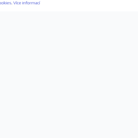
ookies
.
Více informací
evách