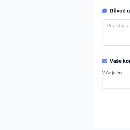
Důvod ú
Vaše ko
Vaše jméno