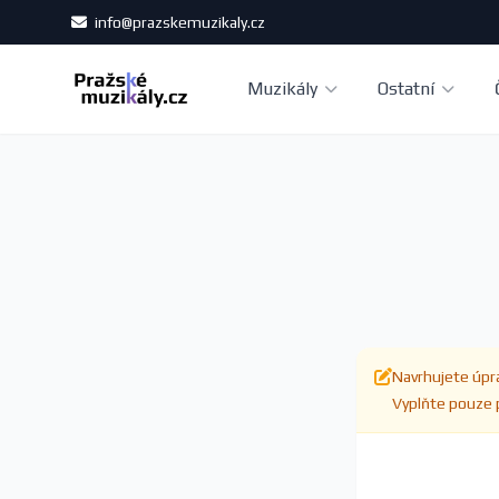
info@prazskemuzikaly.cz
Muzikály
Ostatní
Navrhujete úpra
Vyplňte pouze p