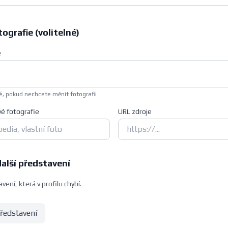
ografie (volitelné)
e
, pokud nechcete měnit fotografii
vé fotografie
URL zdroje
další představení
vení, která v profilu chybí.
představení