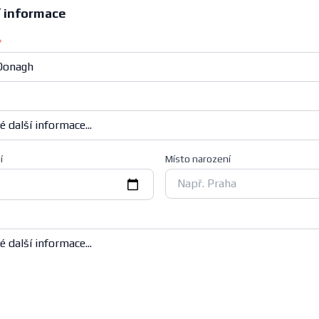
í informace
*
í
Místo narození