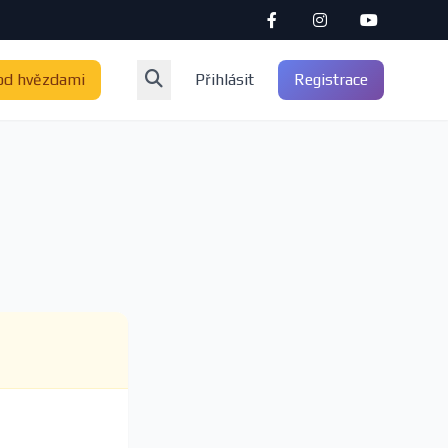
od hvězdami
Přihlásit
Registrace