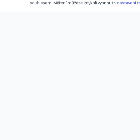
souhlasem. Měření můžete kdykoli vypnout v
nastavení c
Přihlaste se k odběru novinek
Buďte první, kdo se dozví o nových představeních a sl