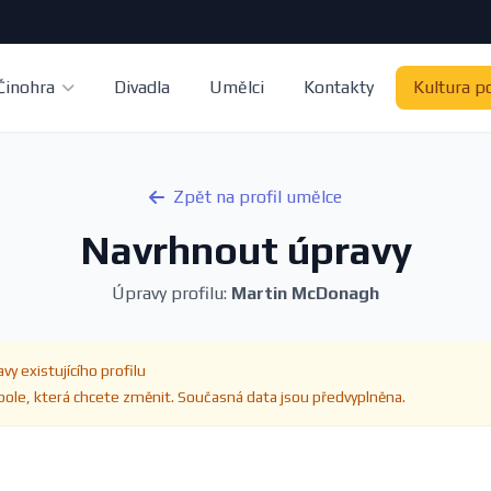
Činohra
Divadla
Umělci
Kontakty
Kultura p
Zpět na profil umělce
Navrhnout úpravy
Úpravy profilu:
Martin McDonagh
vy existujícího profilu
ole, která chcete změnit. Současná data jsou předvyplněna.