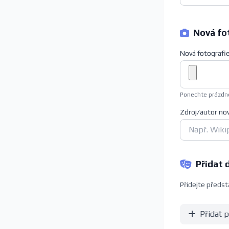
Nová fot
Nová fotografi
Ponechte prázdné
Zdroj/autor no
Přidat 
Přidejte předsta
Přidat 