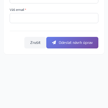
Váš email
*
Zrušit
Odeslat návrh úprav