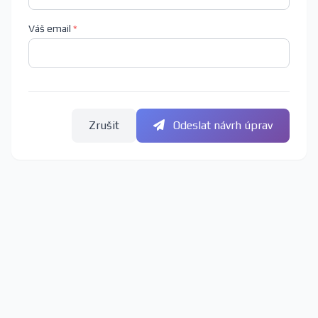
Váš email
*
Zrušit
Odeslat návrh úprav