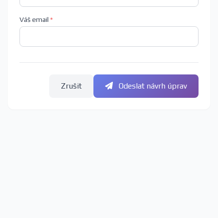
Váš email
*
Zrušit
Odeslat návrh úprav