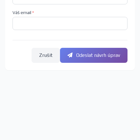
Váš email
*
Zrušit
Odeslat návrh úprav