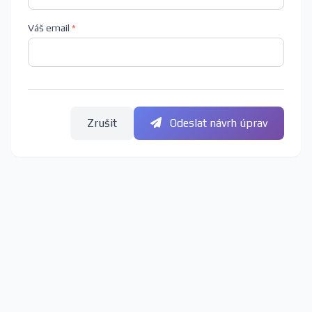
Váš email
*
Zrušit
Odeslat návrh úprav