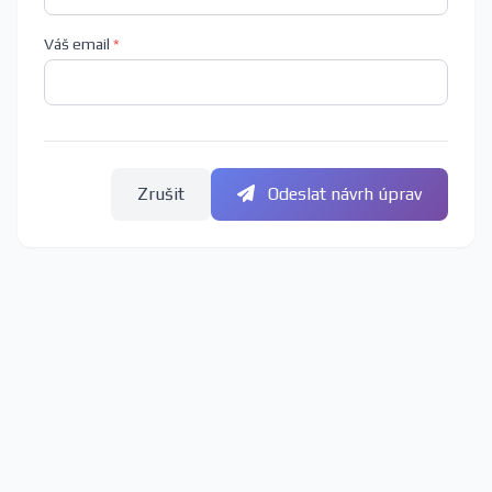
Váš email
*
Zrušit
Odeslat návrh úprav