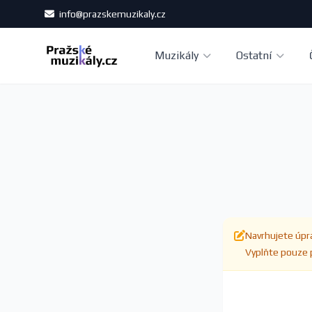
info@prazskemuzikaly.cz
Muzikály
Ostatní
Navrhujete úpra
Vyplňte pouze p