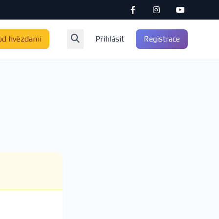
od hvězdami
Přihlásit
Registrace