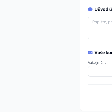
Důvod ú
Vaše ko
Vaše jméno