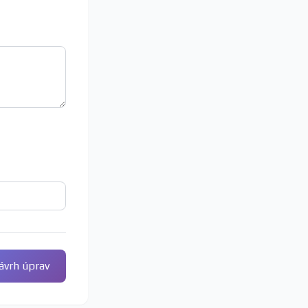
ávrh úprav