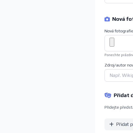
Nová fot
Nová fotografi
Ponechte prázdné
Zdroj/autor no
Přidat 
Přidejte předsta
Přidat 