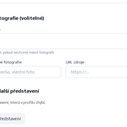
ografie (volitelné)
e
, pokud nechcete měnit fotografii
vé fotografie
URL zdroje
další představení
vení, která v profilu chybí.
představení