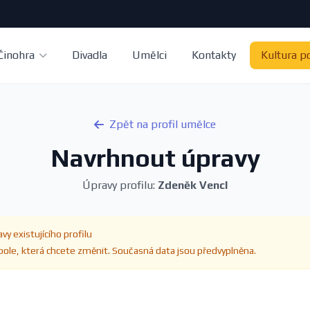
Činohra
Divadla
Umělci
Kontakty
Kultura p
Zpět na profil umělce
Navrhnout úpravy
Úpravy profilu:
Zdeněk Vencl
vy existujícího profilu
ole, která chcete změnit. Současná data jsou předvyplněna.