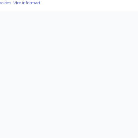
ookies
.
Více informací
evách