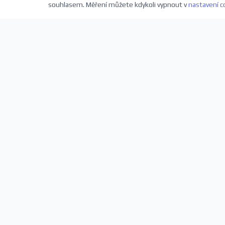
souhlasem. Měření můžete kdykoli vypnout v
nastavení c
Přihlaste se k odběru novinek
Buďte první, kdo se dozví o nových představeních a sl