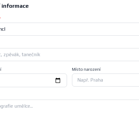
í informace
*
í
Místo narození