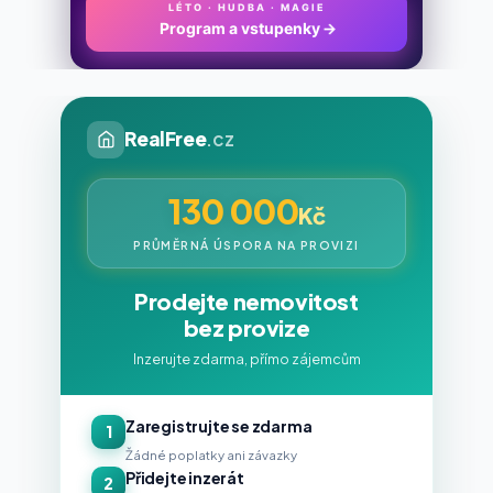
LÉTO · HUDBA · MAGIE
Program a vstupenky
→
RealFree
.cz
130 000
Kč
PRŮMĚRNÁ ÚSPORA NA PROVIZI
Prodejte nemovitost
bez provize
Inzerujte zdarma, přímo zájemcům
Zaregistrujte se zdarma
1
Žádné poplatky ani závazky
Přidejte inzerát
2