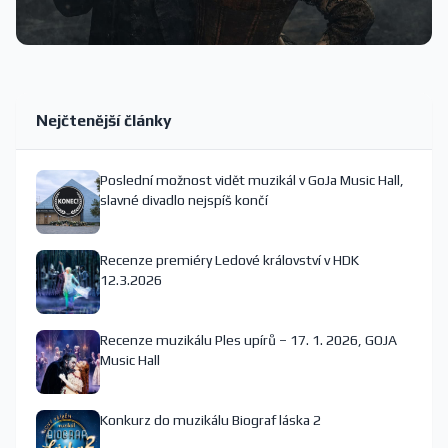
Nejčtenější články
Poslední možnost vidět muzikál v GoJa Music Hall,
slavné divadlo nejspíš končí
Recenze premiéry Ledové království v HDK
12.3.2026
Recenze muzikálu Ples upírů – 17. 1. 2026, GOJA
Music Hall
Konkurz do muzikálu Biograf láska 2