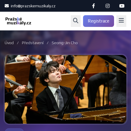
info@prazskemuzikaly.cz
Registrace
Úvod
/
Představení
/
Seong-Jin Cho