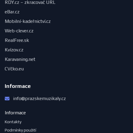
RDY.cz – zkracovač URL
eBar.cz
Mobilní-kadeřnictví.cz
Web-clever.cz
RealFree.sk
Kvízov.cz
Karavaning.net
CVčko.eu
Informace
info@prazskemuzikaly.cz
Informace
Kontakty
Podmínky použití