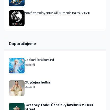
Nové termíny muzikálu Dracula na rok 2026
Doporučujeme
Ledové království
Muzikál
Obyčejná holka
Muzikál
Sweeney Todd: Ďábelský lazebník z Fleet
Street