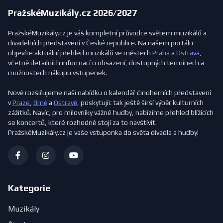
PražskéMuzikály.cz 2026/2027
PražskéMuzikály.cz je váš kompletní průvodce světem muzikálů a
divadelních představení v České republice. Na našem portálu
objevíte aktuální přehled muzikálů ve městech
Praha
a
Ostrava
,
včetně detailních informací o obsazení, dostupných termínech a
možnostech nákupu vstupenek.
Nově rozšiřujeme naši nabídku o kalendář činoherních představení
v
Praze
,
Brně
a
Ostravě
, poskytujíc tak ještě širší výběr kulturních
zážitků. Navíc, pro milovníky vážné hudby, nabízíme přehled blížících
se koncertů, které rozhodně stojí za to navštívit.
PražskéMuzikály.cz je vaše vstupenka do světa divadla a hudby!
Kategorie
Muzikály