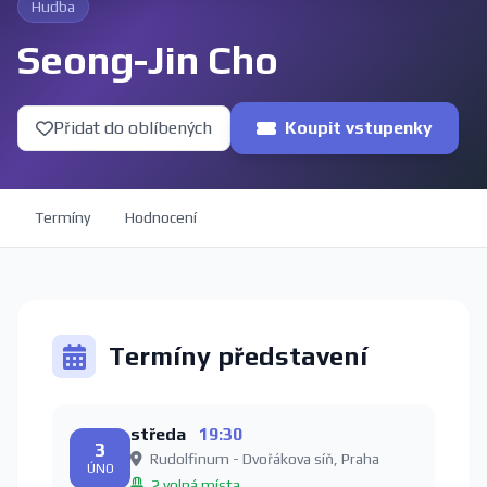
Hudba
Seong-Jin Cho
Přidat do oblíbených
Koupit vstupenky
Termíny
Hodnocení
Termíny představení
středa
19:30
3
Rudolfinum - Dvořákova síň, Praha
ÚNO
2 volná místa