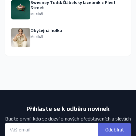
Sweeney Todd: Ďábelský lazebník z Fleet
Street
Muzikál
Obyčejná holka
Muzikál
Přihlaste se k odběru novinek
Buďte první, kdo se dozví o nových představeních a slevách
Odebírat