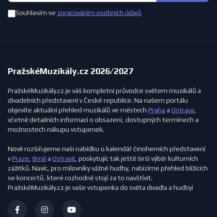
Souhlasím se
zpracováním osobních údajů
PražskéMuzikály.cz 2026/2027
PražskéMuzikály.cz je váš kompletní průvodce světem muzikálů a
divadelních představení v České republice. Na našem portálu
objevíte aktuální přehled muzikálů ve městech
Praha
a
Ostrava
,
včetně detailních informací o obsazení, dostupných termínech a
možnostech nákupu vstupenek.
Nově rozšiřujeme naši nabídku o kalendář činoherních představení
v
Praze
,
Brně
a
Ostravě
, poskytujíc tak ještě širší výběr kulturních
zážitků. Navíc, pro milovníky vážné hudby, nabízíme přehled blížících
se koncertů, které rozhodně stojí za to navštívit.
PražskéMuzikály.cz je vaše vstupenka do světa divadla a hudby!