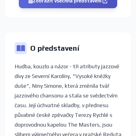
Zobrazit všechna představení
O představení
Hudba, kouzlo a názor - tři atributy jazzové
divy ze Severní Karolíny, "Vysoké kněžky
duše", Niny Simone, která změnila tvář
jazzového chansonu a stala se svědectvím
času. Její úchvatné skladby, v přednesu
půvabné české zpěvačky Terezy Rychlé s
doprovodnou kapelou The Masters, jsou
slibem výjimečného večera v pražské Reduta