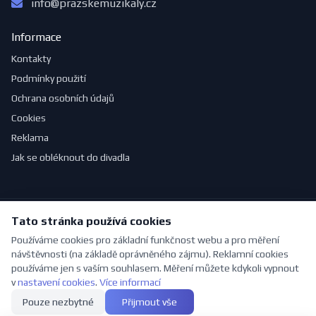
info@prazskemuzikaly.cz
Informace
Kontakty
Podmínky použití
Ochrana osobních údajů
Cookies
Reklama
Jak se obléknout do divadla
Tato stránka používá cookies
© 2026 PražskéMuzikály.cz. Všechna práva vyhrazena.
Vytvořeno s ❤ pro milovníky divadla | Vytvořil
Pavel Jirouš
Používáme cookies pro základní funkčnost webu a pro měření
návštěvnosti (na základě oprávněného zájmu). Reklamní cookies
používáme jen s vaším souhlasem. Měření můžete kdykoli vypnout
v
nastavení cookies
.
Více informací
Pouze nezbytné
Přijmout vše