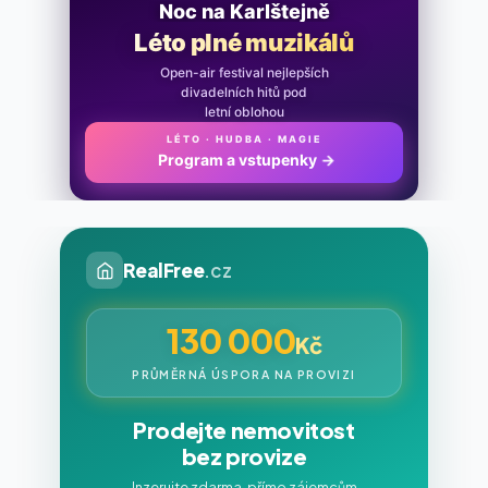
Noc na Karlštejně
Léto plné muzikálů
Open-air festival nejlepších
divadelních hitů pod
letní oblohou
LÉTO · HUDBA · MAGIE
Program a vstupenky
→
RealFree
.cz
130 000
Kč
PRŮMĚRNÁ ÚSPORA NA PROVIZI
Prodejte nemovitost
bez provize
Inzerujte zdarma, přímo zájemcům