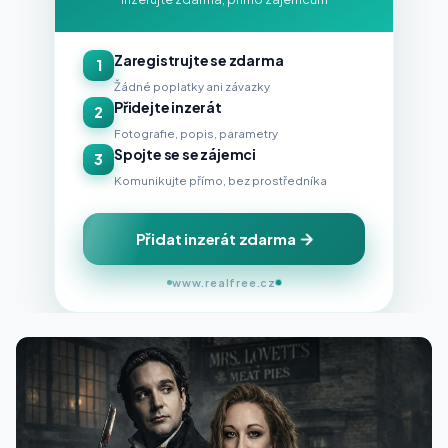
Zaregistrujte se zdarma
1
Žádné poplatky ani závazky
Přidejte inzerát
2
Fotografie, popis, parametry
Spojte se se zájemci
3
Komunikujte přímo, bez prostředníka
Přidat inzerát zdarma
www.realfree.cz