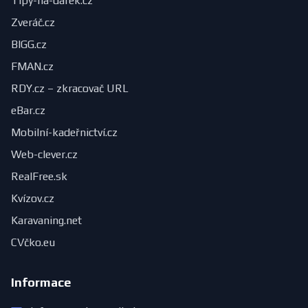
Tipy-na-dárek.cz
Zveráč.cz
BIGG.cz
FMAN.cz
RDY.cz – zkracovač URL
eBar.cz
Mobilní-kadeřnictví.cz
Web-clever.cz
RealFree.sk
Kvízov.cz
Karavaning.net
CVčko.eu
Informace