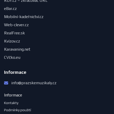
RDY.cz – zkracovač URL
eBar.cz
Mobilní-kadeřnictví.cz
Web-clever.cz
RealFree.sk
Kvízov.cz
Karavaning.net
CVčko.eu
Informace
info@prazskemuzikaly.cz
Informace
Kontakty
Podmínky použití