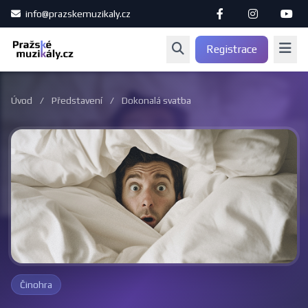
info@prazskemuzikaly.cz
Registrace
Úvod
/
Představení
/
Dokonalá svatba
Činohra