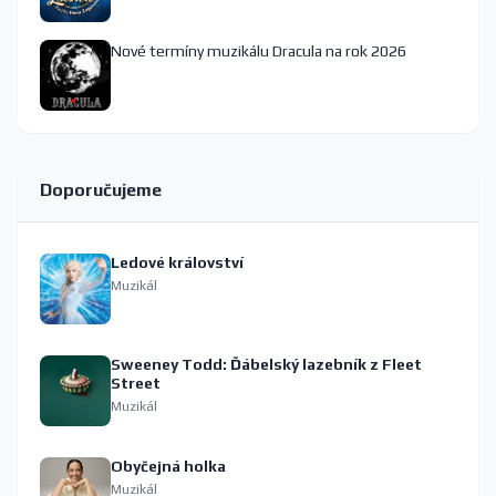
Nové termíny muzikálu Dracula na rok 2026
Doporučujeme
Ledové království
Muzikál
Sweeney Todd: Ďábelský lazebník z Fleet
Street
Muzikál
Obyčejná holka
Muzikál