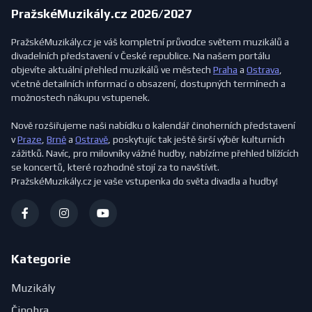
PražskéMuzikály.cz 2026/2027
PražskéMuzikály.cz je váš kompletní průvodce světem muzikálů a
divadelních představení v České republice. Na našem portálu
objevíte aktuální přehled muzikálů ve městech
Praha
a
Ostrava
,
včetně detailních informací o obsazení, dostupných termínech a
možnostech nákupu vstupenek.
Nově rozšiřujeme naši nabídku o kalendář činoherních představení
v
Praze
,
Brně
a
Ostravě
, poskytujíc tak ještě širší výběr kulturních
zážitků. Navíc, pro milovníky vážné hudby, nabízíme přehled blížících
se koncertů, které rozhodně stojí za to navštívit.
PražskéMuzikály.cz je vaše vstupenka do světa divadla a hudby!
Kategorie
Muzikály
Činohra