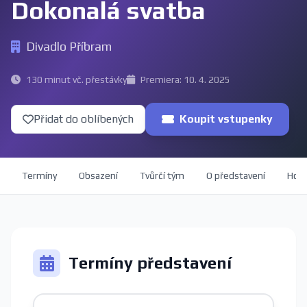
Dokonalá svatba
Divadlo Příbram
130 minut vč. přestávky
Premiera: 10. 4. 2025
Přidat do oblíbených
Koupit vstupenky
Termíny
Obsazení
Tvůrčí tým
O představení
Hod
Termíny představení