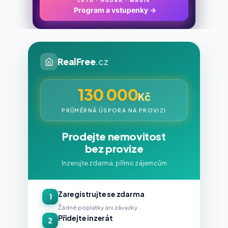
LÉTO · HUDBA · MAGIE
Program a vstupenky
→
RealFree
.cz
130 000
Kč
PRŮMĚRNÁ ÚSPORA NA PROVIZI
Prodejte nemovitost
bez provize
Inzerujte zdarma, přímo zájemcům
Zaregistrujte se zdarma
1
Žádné poplatky ani závazky
Přidejte inzerát
2