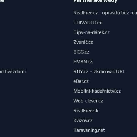
RealFree.cz - opravdu bez rea
i-DIVADLO.eu
Tipy-na-dárek.cz
Zveráč.cz
BIGG.cz
FMAN.cz
od hvězdami
RDY.cz – zkracovač URL
eBar.cz
Mobilní-kadeřnictví.cz
Web-clever.cz
RealFree.sk
Kvízov.cz
Karavaning.net