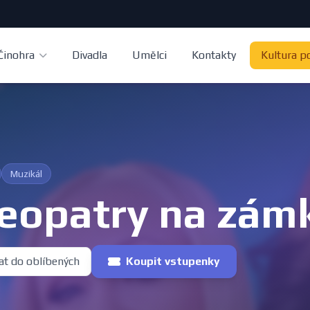
Činohra
Divadla
Umělci
Kontakty
Kultura p
Muzikál
eopatry na zám
at do oblíbených
Koupit vstupenky