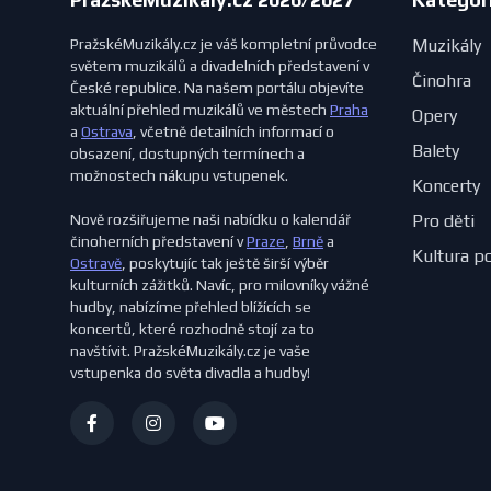
PražskéMuzikály.cz je váš kompletní průvodce
Muzikály
světem muzikálů a divadelních představení v
Činohra
České republice. Na našem portálu objevíte
aktuální přehled muzikálů ve městech
Praha
Opery
a
Ostrava
, včetně detailních informací o
Balety
obsazení, dostupných termínech a
možnostech nákupu vstupenek.
Koncerty
Nově rozšiřujeme naši nabídku o kalendář
Pro děti
činoherních představení v
Praze
,
Brně
a
Kultura p
Ostravě
, poskytujíc tak ještě širší výběr
kulturních zážitků. Navíc, pro milovníky vážné
hudby, nabízíme přehled blížících se
koncertů, které rozhodně stojí za to
navštívit. PražskéMuzikály.cz je vaše
vstupenka do světa divadla a hudby!