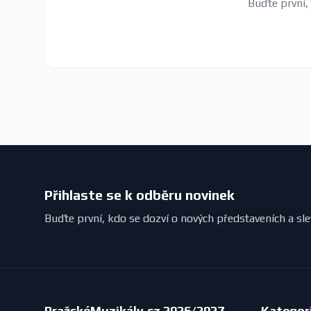
Buďte první,
Přihlaste se k odběru novinek
Buďte první, kdo se dozví o nových představeních a sl
PražskéMuzikály.cz 2026/2027
Kategor