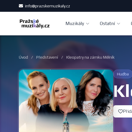
info@prazskemuzikaly.cz
Muzikály
Ostatní
Úvod
/
Představení
/
Kleopatry na zámku Mělník
Hudba
Kl
Přid