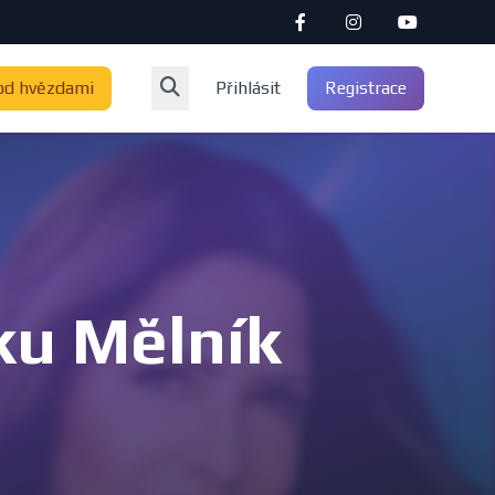
od hvězdami
Přihlásit
Registrace
ku Mělník