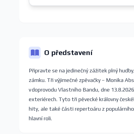
O představení
Připravte se na jedinečný zážitek plný hudby
zámku. Tři výjimečné zpěvačky – Monika Abso
v doprovodu Vlastního Bandu, dne 13.8.2026 
exteriérech. Tyto tři pěvecké královny čes
hity, ale také části repertoáru z populárníh
hlavní roli.