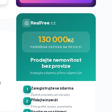
RealFree
.cz
130 000
Kč
PRŮMĚRNÁ ÚSPORA NA PROVIZI
Prodejte nemovitost
bez provize
Inzerujte zdarma, přímo zájemcům
é
Zaregistrujte se zdarma
1
Žádné poplatky ani závazky
Přidejte inzerát
2
Fotografie, popis, parametry
Spojte se se zájemci