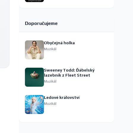
Doporučujeme
Obyčejná holka
Muzikál
Sweeney Todd: Ďábelský
lazebník z Fleet Street
Muzikál
Ledové království
Muzikál