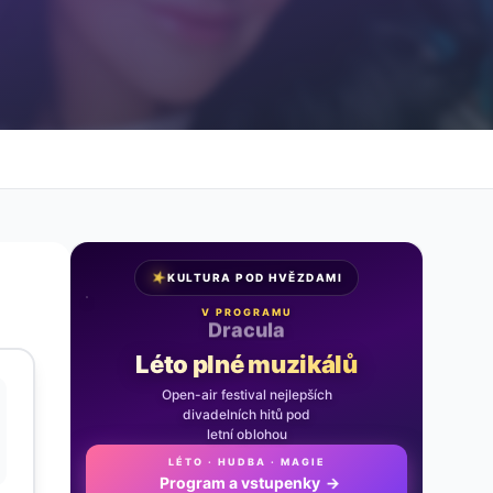
★
KULTURA POD HVĚZDAMI
V PROGRAMU
Noc na Karlštejně
Léto plné muzikálů
Open-air festival nejlepších
divadelních hitů pod
letní oblohou
LÉTO · HUDBA · MAGIE
Program a vstupenky
→