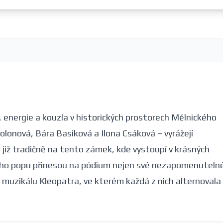
, energie a kouzla v historických prostorech Mělnického
lonová, Bára Basiková a Ilona Csáková – vyrážejí
již tradičně na tento zámek, kde vystoupí v krásných
kého popu přinesou na pódium nejen své nezapomenuteln
o muzikálu Kleopatra, ve kterém každá z nich alternovala