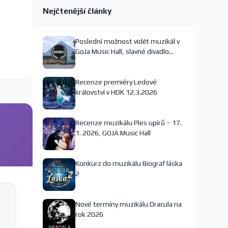
Nejčtenější články
Poslední možnost vidět muzikál v
GoJa Music Hall, slavné divadlo
nejspíš končí
Recenze premiéry Ledové
království v HDK 12.3.2026
Recenze muzikálu Ples upírů – 17.
1. 2026, GOJA Music Hall
Konkurz do muzikálu Biograf láska
2
Nové termíny muzikálu Dracula na
rok 2026