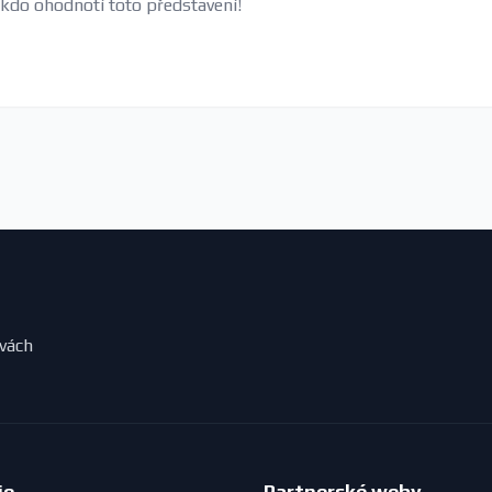
 kdo ohodnotí toto představení!
evách
ie
Partnerské weby