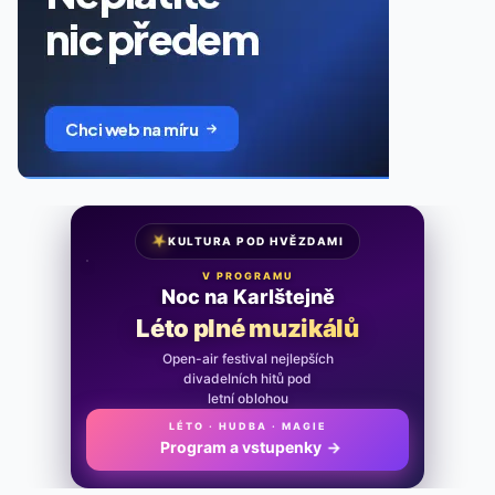
★
KULTURA POD HVĚZDAMI
V PROGRAMU
Noc na Karlštejně
Léto plné muzikálů
Open-air festival nejlepších
divadelních hitů pod
letní oblohou
LÉTO · HUDBA · MAGIE
Program a vstupenky
→