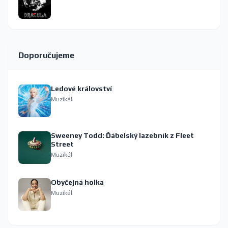
Doporučujeme
Ledové království
Muzikál
Sweeney Todd: Ďábelský lazebník z Fleet
Street
Muzikál
Obyčejná holka
Muzikál