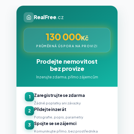
RealFree
.cz
130 000
Kč
PRŮMĚRNÁ ÚSPORA NA PROVIZI
Prodejte nemovitost
bez provize
Inzerujte zdarma, přímo zájemcům
Zaregistrujte se zdarma
1
Žádné poplatky ani závazky
Přidejte inzerát
2
Fotografie, popis, parametry
Spojte se se zájemci
3
Komunikujte přímo, bez prostředníka