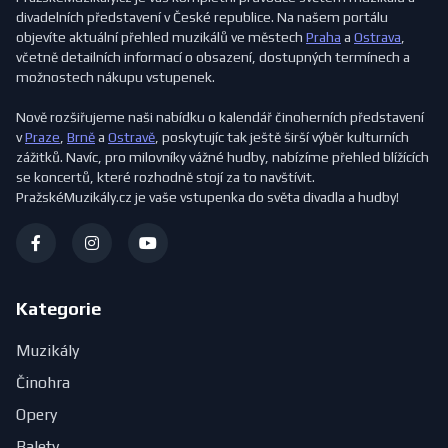
divadelních představení v České republice. Na našem portálu
objevíte aktuální přehled muzikálů ve městech
Praha
a
Ostrava
,
včetně detailních informací o obsazení, dostupných termínech a
možnostech nákupu vstupenek.
Nově rozšiřujeme naši nabídku o kalendář činoherních představení
v
Praze
,
Brně
a
Ostravě
, poskytujíc tak ještě širší výběr kulturních
zážitků. Navíc, pro milovníky vážné hudby, nabízíme přehled blížících
se koncertů, které rozhodně stojí za to navštívit.
PražskéMuzikály.cz je vaše vstupenka do světa divadla a hudby!
Kategorie
Muzikály
Činohra
Opery
Balety