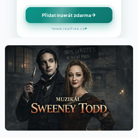
Přidat inzerát zdarma
www.realfree.cz