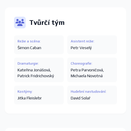
Tvůrčí tým
Režie a scéna:
Asistent režie:
Šimon Caban
Petr Veselý
Dramaturgie:
Choreografie:
Kateřina Jonášová
,
Petra Parvoničová
,
Patrick Fridrichovský
Michaela Novotná
Kostýmy:
Hudební nastudování:
Jitka Fleislebr
David Solař