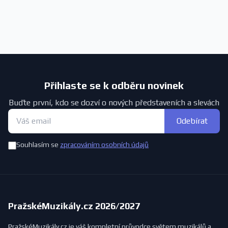
Přihlaste se k odběru novinek
Buďte první, kdo se dozví o nových představeních a slevách
Odebírat
Souhlasím se
zpracováním osobních údajů
PražskéMuzikály.cz 2026/2027
PražskéMuzikály.cz je váš kompletní průvodce světem muzikálů a