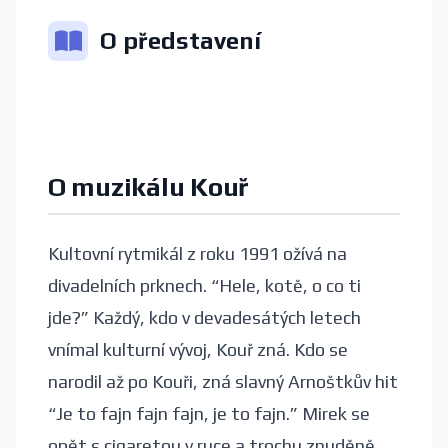
O představení
O muzikálu Kouř
Kultovní rytmikál z roku 1991 ožívá na
divadelních prknech. “Hele, kotě, o co ti
jde?” Každý, kdo v devadesátých letech
vnímal kulturní vývoj, Kouř zná. Kdo se
narodil až po Kouři, zná slavný Arnoštkův hit
“Je to fajn fajn fajn, je to fajn.” Mirek se
opět s cigaretou v ruce a trochu znuděně