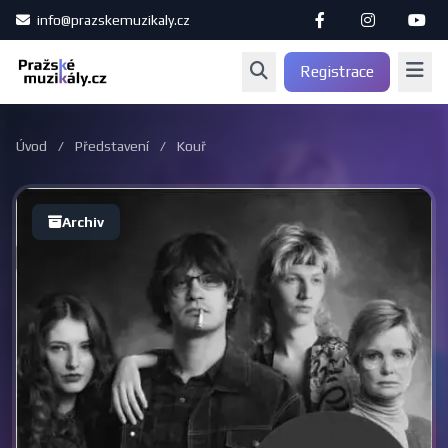
info@prazskemuzikaly.cz
Registrace
Úvod
/
Představení
/
Kouř
Archiv