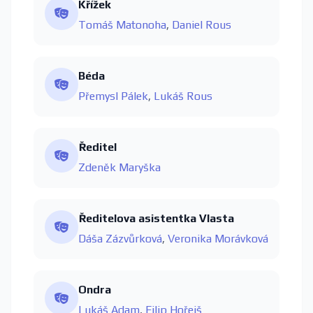
Křížek
Tomáš Matonoha
,
Daniel Rous
Béda
Přemysl Pálek
,
Lukáš Rous
Ředitel
Zdeněk Maryška
Ředitelova asistentka Vlasta
Dáša Zázvůrková
,
Veronika Morávková
Ondra
Lukáš Adam
,
Filip Hořejš