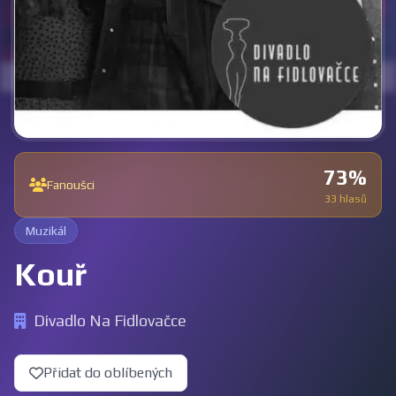
73%
Fanoušci
33 hlasů
Muzikál
Kouř
Divadlo Na Fidlovačce
Přidat do oblíbených