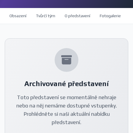
Obsazení
Tvůrčí tým
O představení
Fotogalerie
H
Archivované představení
Toto představení se momentálně nehraje
nebo na něj nemáme dostupné vstupenky.
Prohlédněte si naši aktuální nabídku
představení.