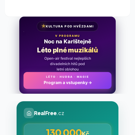
★
KULTURA POD HVĚZDAMI
V PROGRAMU
Noc na Karlštejně
Léto plné muzikálů
Open-air festival nejlepších
divadelních hitů pod
letní oblohou
LÉTO · HUDBA · MAGIE
Program a vstupenky
→
RealFree
.cz
130 000
Kč