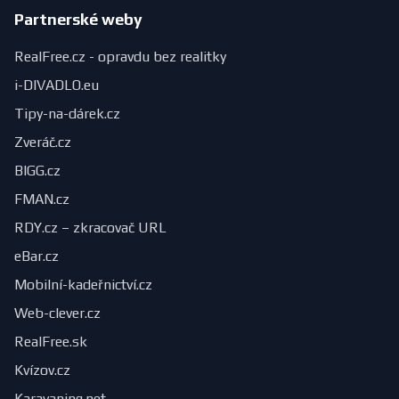
Partnerské weby
RealFree.cz - opravdu bez realitky
i-DIVADLO.eu
Tipy-na-dárek.cz
Zveráč.cz
BIGG.cz
FMAN.cz
RDY.cz – zkracovač URL
eBar.cz
Mobilní-kadeřnictví.cz
Web-clever.cz
RealFree.sk
Kvízov.cz
Karavaning.net