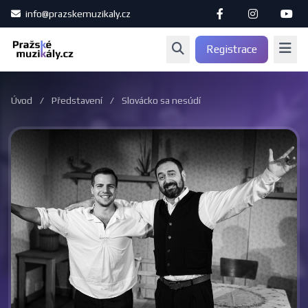
info@prazskemuzikaly.cz
Registrace
Úvod
/
Představení
/
Slovácko sa nesúdí