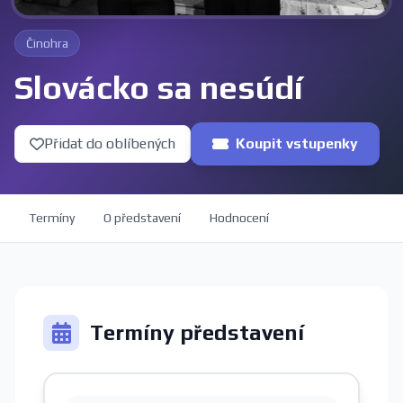
Činohra
Slovácko sa nesúdí
Přidat do oblíbených
Koupit vstupenky
Termíny
O představení
Hodnocení
Termíny představení