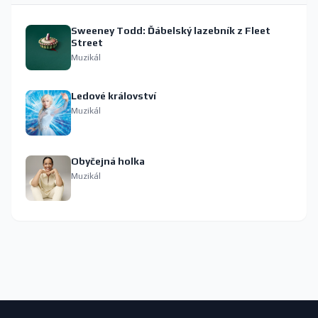
Sweeney Todd: Ďábelský lazebník z Fleet
Street
Muzikál
Ledové království
Muzikál
Obyčejná holka
Muzikál