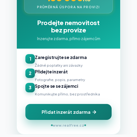
PRŮMĚRNÁ ÚSPORA NA PROVIZI
Prodejte nemovitost
bez provize
Inzerujte zdarma, přímo zájemcům
Zaregistrujte se zdarma
1
Žádné poplatky ani závazky
Přidejte inzerát
2
Fotografie, popis, parametry
Spojte se se zájemci
3
Komunikujte přímo, bez prostředníka
Přidat inzerát zdarma
www.realfree.cz