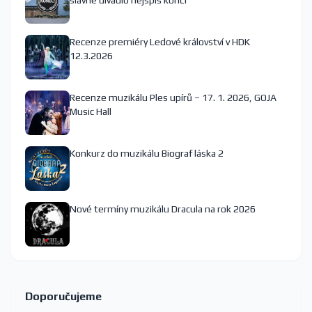
slavné divadlo nejspíš končí
Recenze premiéry Ledové království v HDK
12.3.2026
Recenze muzikálu Ples upírů – 17. 1. 2026, GOJA
Music Hall
Konkurz do muzikálu Biograf láska 2
Nové termíny muzikálu Dracula na rok 2026
Doporučujeme