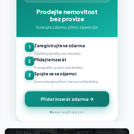
Prodejte nemovitost
bez provize
Inzerujte zdarma, přímo zájemcům
Zaregistrujte se zdarma
1
Žádné poplatky ani závazky
Přidejte inzerát
2
Fotografie, popis, parametry
Spojte se se zájemci
3
Komunikujte přímo, bez prostředníka
Přidat inzerát zdarma
www.realfree.cz