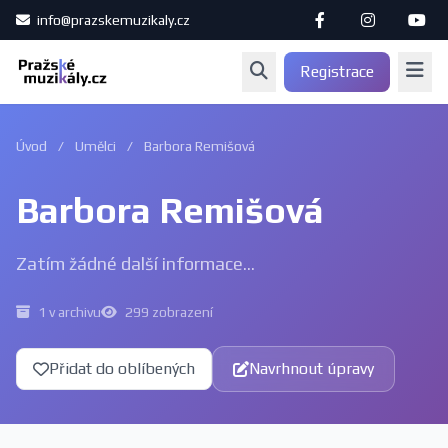
info@prazskemuzikaly.cz
Registrace
Úvod
/
Umělci
/
Barbora Remišová
Barbora Remišová
Zatím žádné další informace...
1 v archivu
299 zobrazení
Přidat do oblíbených
Navrhnout úpravy