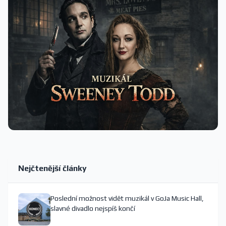
Nejčtenější články
Poslední možnost vidět muzikál v GoJa Music Hall,
slavné divadlo nejspíš končí