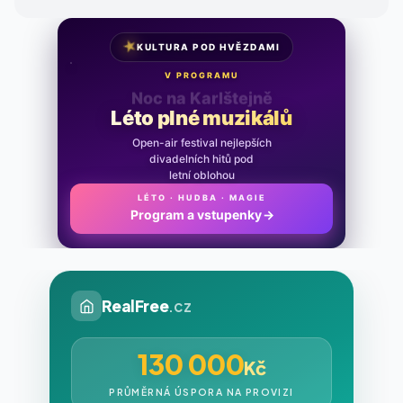
★
KULTURA POD HVĚZDAMI
V PROGRAMU
Noc na Karlštejně
Léto plné muzikálů
Open-air festival nejlepších
divadelních hitů pod
letní oblohou
LÉTO · HUDBA · MAGIE
Program a vstupenky
→
RealFree
.cz
130 000
Kč
PRŮMĚRNÁ ÚSPORA NA PROVIZI