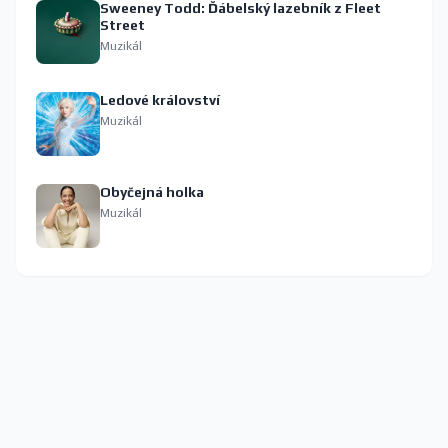
Sweeney Todd: Ďábelský lazebník z Fleet
Street
Muzikál
Ledové království
Muzikál
Obyčejná holka
Muzikál