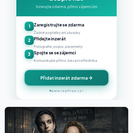
Inzerujte zdarma, přímo zájemcům
Zaregistrujte se zdarma
1
Žádné poplatky ani závazky
Přidejte inzerát
2
Fotografie, popis, parametry
Spojte se se zájemci
3
Komunikujte přímo, bez prostředníka
Přidat inzerát zdarma
www.realfree.cz