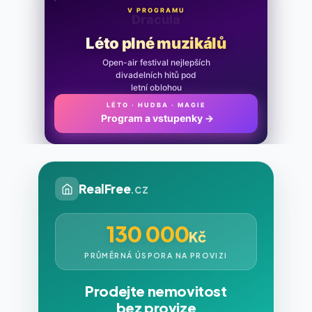
V PROGRAMU
Noc na Karlštejně
Léto plné muzikálů
Open-air festival nejlepších
divadelních hitů pod
letní oblohou
LÉTO · HUDBA · MAGIE
Program a vstupenky
→
RealFree
.cz
130 000
Kč
PRŮMĚRNÁ ÚSPORA NA PROVIZI
Prodejte nemovitost
bez provize