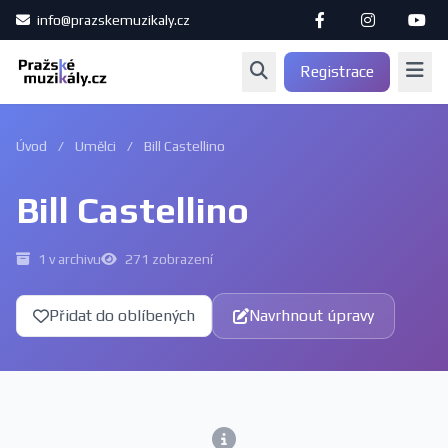
info@prazskemuzikaly.cz
Registrace
Úvod
/
Umělci
/
Bill Castellino
Bill Castellino
1 v archivu
271 zobrazení
Přidat do oblíbených
Navrhnout úpravy