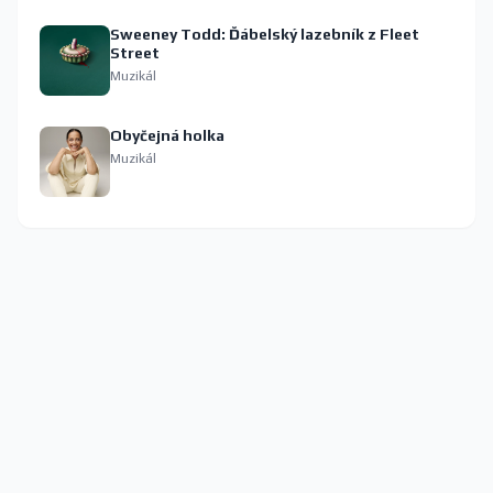
Sweeney Todd: Ďábelský lazebník z Fleet
Street
Muzikál
Obyčejná holka
Muzikál