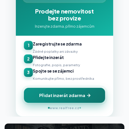
Prodejte nemovitost
bez provize
Inzerujte zdarma, přímo zájemcům
Zaregistrujte se zdarma
1
Žádné poplatky ani závazky
Přidejte inzerát
2
Fotografie, popis, parametry
Spojte se se zájemci
3
Komunikujte přímo, bez prostředníka
Přidat inzerát zdarma
www.realfree.cz