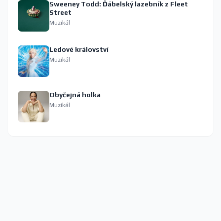
Sweeney Todd: Ďábelský lazebník z Fleet
Street
Muzikál
Ledové království
Muzikál
Obyčejná holka
Muzikál