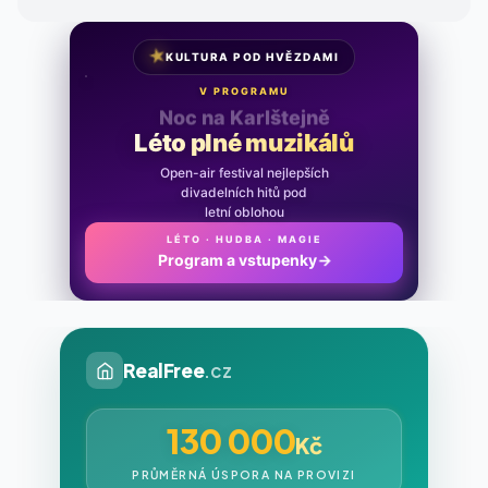
★
KULTURA POD HVĚZDAMI
V PROGRAMU
Noc na Karlštejně
Léto plné muzikálů
Open-air festival nejlepších
divadelních hitů pod
letní oblohou
LÉTO · HUDBA · MAGIE
Program a vstupenky
→
RealFree
.cz
130 000
Kč
PRŮMĚRNÁ ÚSPORA NA PROVIZI