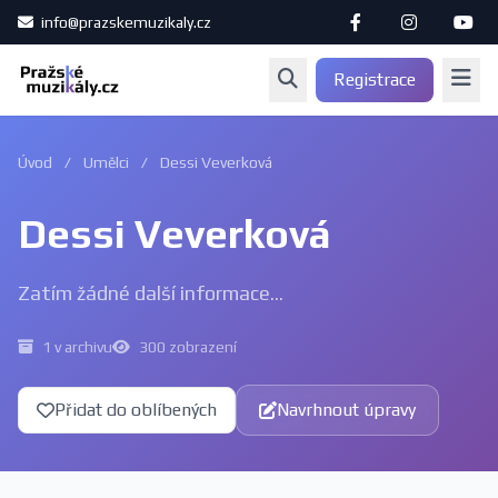
info@prazskemuzikaly.cz
Registrace
Úvod
/
Umělci
/
Dessi Veverková
Dessi Veverková
Zatím žádné další informace...
1 v archivu
300 zobrazení
Přidat do oblíbených
Navrhnout úpravy