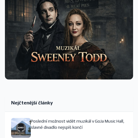
Nejčtenější články
Poslední možnost vidět muzikál v GoJa Music Hall,
slavné divadlo nejspíš končí