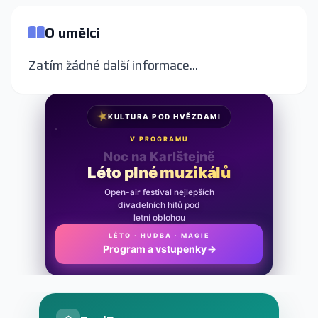
O umělci
Zatím žádné další informace...
★
KULTURA POD HVĚZDAMI
V PROGRAMU
Noc na Karlštejně
Léto plné muzikálů
Open-air festival nejlepších
divadelních hitů pod
letní oblohou
LÉTO · HUDBA · MAGIE
Program a vstupenky
→