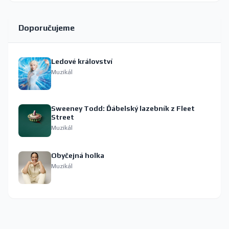
Doporučujeme
Ledové království
Muzikál
Sweeney Todd: Ďábelský lazebník z Fleet
Street
Muzikál
Obyčejná holka
Muzikál