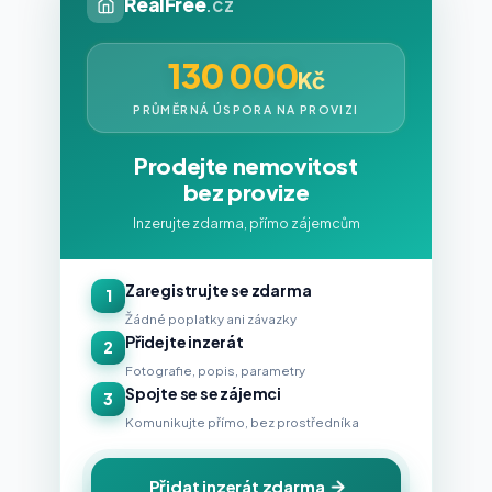
RealFree
.cz
130 000
Kč
PRŮMĚRNÁ ÚSPORA NA PROVIZI
Prodejte nemovitost
bez provize
Inzerujte zdarma, přímo zájemcům
Zaregistrujte se zdarma
1
Žádné poplatky ani závazky
Přidejte inzerát
2
Fotografie, popis, parametry
Spojte se se zájemci
3
Komunikujte přímo, bez prostředníka
Přidat inzerát zdarma