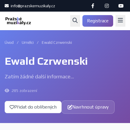
info@prazskemuzikaly.cz
Registrace
Úvod
/
Umělci
/
Ewald Czrwenski
Ewald Czrwenski
Zatím žádné další informace...
285 zobrazení
Přidat do oblíbených
Navrhnout úpravy