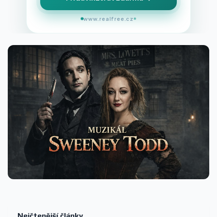
www.realfree.cz
Nejčtenější články