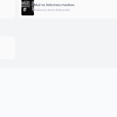
Muž se železnou maskou
Královna Anna Rakouská