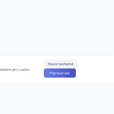
Pouze nezbytné
užíváme jen s vaším
Přijmout vše