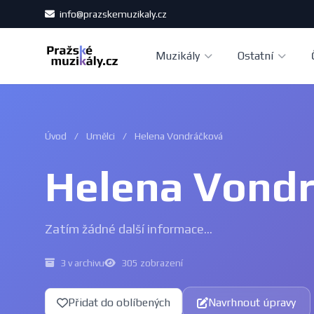
info@prazskemuzikaly.cz
Muzikály
Ostatní
Úvod
/
Umělci
/
Helena Vondráčková
Helena Vond
Zatím žádné další informace...
3 v archivu
305 zobrazení
Přidat do oblíbených
Navrhnout úpravy