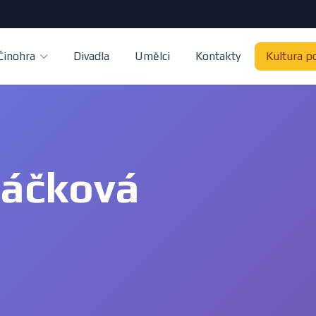
Činohra
Divadla
Umělci
Kontakty
Kultura p
ráčková