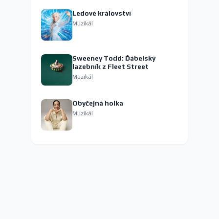
Ledové království
Muzikál
Sweeney Todd: Ďábelský
lazebník z Fleet Street
Muzikál
Obyčejná holka
Muzikál