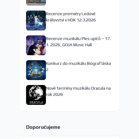
nejspíš končí
Recenze premiéry Ledové
království v HDK 12.3.2026
Recenze muzikálu Ples upírů – 17.
1. 2026, GOJA Music Hall
Konkurz do muzikálu Biograf láska
2
Nové termíny muzikálu Dracula na
rok 2026
Doporučujeme