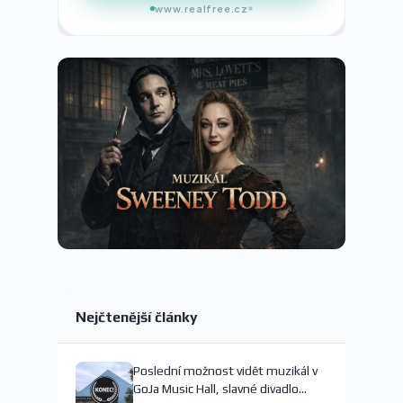
www.realfree.cz
Nejčtenější články
Poslední možnost vidět muzikál v
GoJa Music Hall, slavné divadlo