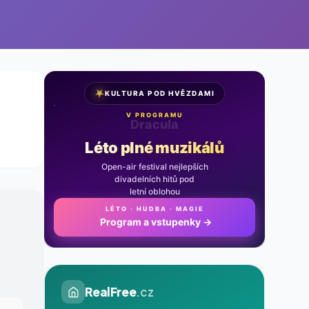
★
KULTURA POD HVĚZDAMI
V PROGRAMU
Noc na Karlštejně
Léto plné muzikálů
Open-air festival nejlepších
divadelních hitů pod
letní oblohou
LÉTO · HUDBA · MAGIE
Program a vstupenky
→
RealFree
.cz