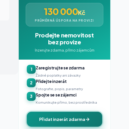
130 000
Kč
PRŮMĚRNÁ ÚSPORA NA PROVIZI
Prodejte nemovitost
bez provize
Inzerujte zdarma, přímo zájemcům
Zaregistrujte se zdarma
1
Žádné poplatky ani závazky
Přidejte inzerát
2
Fotografie, popis, parametry
Spojte se se zájemci
3
Komunikujte přímo, bez prostředníka
Přidat inzerát zdarma