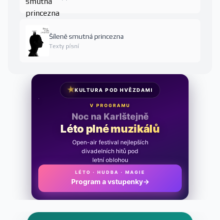
Šíleně smutná princezna
Texty písní
★
KULTURA POD HVĚZDAMI
V PROGRAMU
Noc na Karlštejně
Léto plné muzikálů
Open-air festival nejlepších
divadelních hitů pod
letní oblohou
LÉTO · HUDBA · MAGIE
Program a vstupenky
→