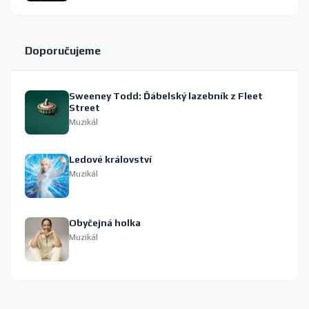
Doporučujeme
Sweeney Todd: Ďábelský lazebník z Fleet
Street
Muzikál
Ledové království
Muzikál
Obyčejná holka
Muzikál