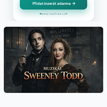
Přidat inzerát zdarma
www.realfree.cz