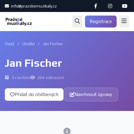
info@prazskemuzikaly.cz
Registrace
Úvod
/
Umělci
/
Jan Fischer
Jan Fischer
3 v archivu
264 zobrazení
Přidat do oblíbených
Navrhnout úpravy