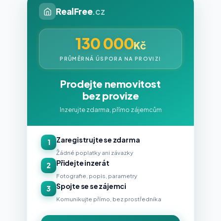
RealFree
.cz
130 000
Kč
PRŮMĚRNÁ ÚSPORA NA PROVIZI
Prodejte nemovitost
bez provize
Inzerujte zdarma, přímo zájemcům
Zaregistrujte se zdarma
1
Žádné poplatky ani závazky
Přidejte inzerát
2
Fotografie, popis, parametry
Spojte se se zájemci
3
Komunikujte přímo, bez prostředníka