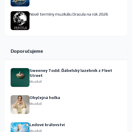
Nové termíny muzikálu Dracula na rok 2026
Doporučujeme
Sweeney Todd: Ďábelský lazebník z Fleet
Street
Muzikál
Obyčejná holka
Muzikál
Ledové království
Muzikál