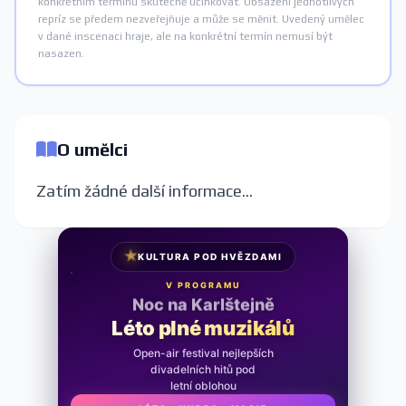
konkrétním termínu skutečně účinkovat. Obsazení jednotlivých
repríz se předem nezveřejňuje a může se měnit. Uvedený umělec
v dané inscenaci hraje, ale na konkrétní termín nemusí být
nasazen.
O umělci
Zatím žádné další informace...
★
KULTURA POD HVĚZDAMI
V PROGRAMU
Noc na Karlštejně
Léto plné muzikálů
Open-air festival nejlepších
divadelních hitů pod
letní oblohou