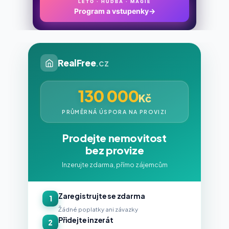
LÉTO · HUDBA · MAGIE
Program a vstupenky
→
RealFree
.cz
130 000
Kč
PRŮMĚRNÁ ÚSPORA NA PROVIZI
Prodejte nemovitost
bez provize
Inzerujte zdarma, přímo zájemcům
Zaregistrujte se zdarma
1
Žádné poplatky ani závazky
Přidejte inzerát
2