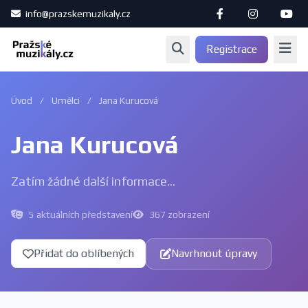
info@prazskemuzikaly.cz
Registrace
Úvod
/
Umělci
/
Jana Kurucová
Jana Kurucová
Zatím žádné další informace...
5 aktuálních představení
367 zobrazení
Přidat do oblíbených
Navrhnout úpravy