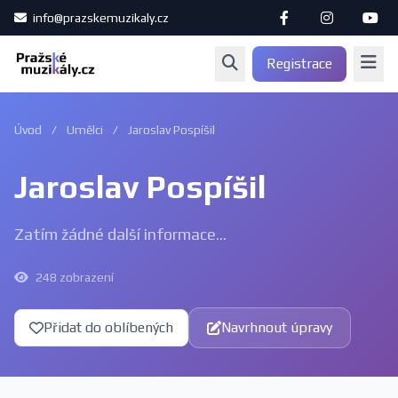
info@prazskemuzikaly.cz
Registrace
Úvod
/
Umělci
/
Jaroslav Pospíšil
Jaroslav Pospíšil
Zatím žádné další informace...
248 zobrazení
Přidat do oblíbených
Navrhnout úpravy