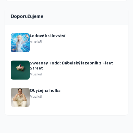
Doporučujeme
Ledové království
Muzikál
Sweeney Todd: Ďábelský lazebník z Fleet
Street
Muzikál
Obyčejná holka
Muzikál