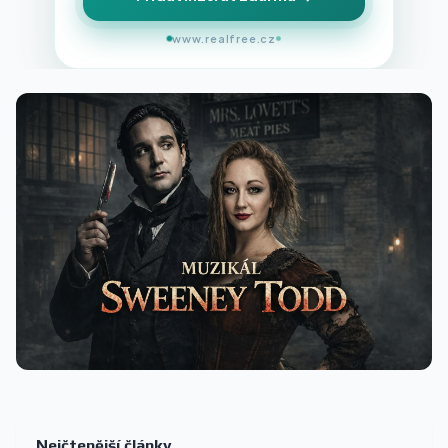
www.realfree.cz
Nejčtenější články