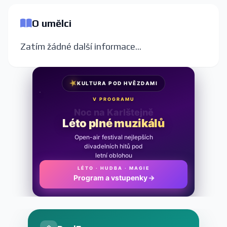
O umělci
Zatím žádné další informace...
★
KULTURA POD HVĚZDAMI
V PROGRAMU
Noc na Karlštejně
Léto plné muzikálů
Open-air festival nejlepších
divadelních hitů pod
letní oblohou
LÉTO · HUDBA · MAGIE
Program a vstupenky
→