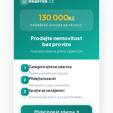
RealFree
.cz
130 000
Kč
PRŮMĚRNÁ ÚSPORA NA PROVIZI
Prodejte nemovitost
bez provize
Inzerujte zdarma, přímo zájemcům
Zaregistrujte se zdarma
1
Žádné poplatky ani závazky
Přidejte inzerát
2
Fotografie, popis, parametry
Spojte se se zájemci
3
Komunikujte přímo, bez prostředníka
Přidat inzerát zdarma