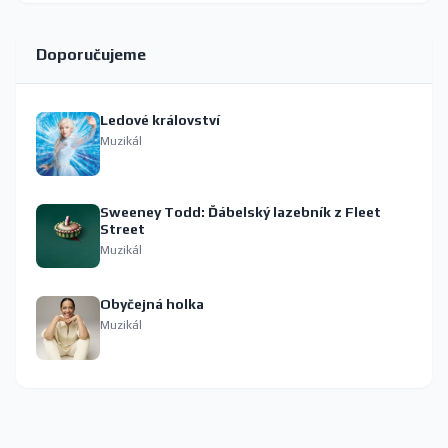
Doporučujeme
Ledové království
Muzikál
Sweeney Todd: Ďábelský lazebník z Fleet
Street
Muzikál
Obyčejná holka
Muzikál