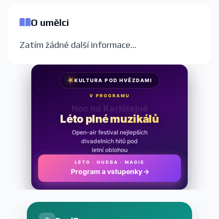
O umělci
Zatím žádné další informace...
★
KULTURA POD HVĚZDAMI
V PROGRAMU
Noc na Karlštejně
Léto plné muzikálů
Open-air festival nejlepších
divadelních hitů pod
letní oblohou
LÉTO · HUDBA · MAGIE
Program a vstupenky
→