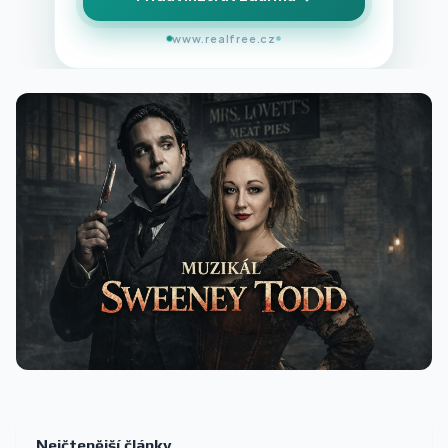
www.realfree.cz
Nejčtenější články