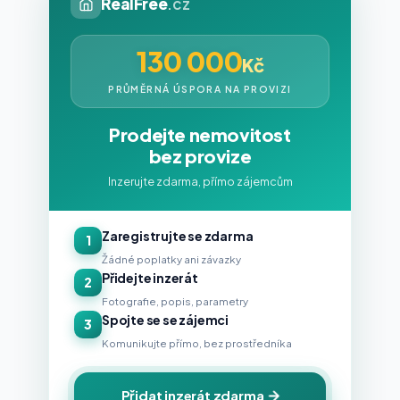
RealFree
.cz
130 000
Kč
PRŮMĚRNÁ ÚSPORA NA PROVIZI
Prodejte nemovitost
bez provize
Inzerujte zdarma, přímo zájemcům
Zaregistrujte se zdarma
1
Žádné poplatky ani závazky
Přidejte inzerát
2
Fotografie, popis, parametry
Spojte se se zájemci
3
Komunikujte přímo, bez prostředníka
Přidat inzerát zdarma