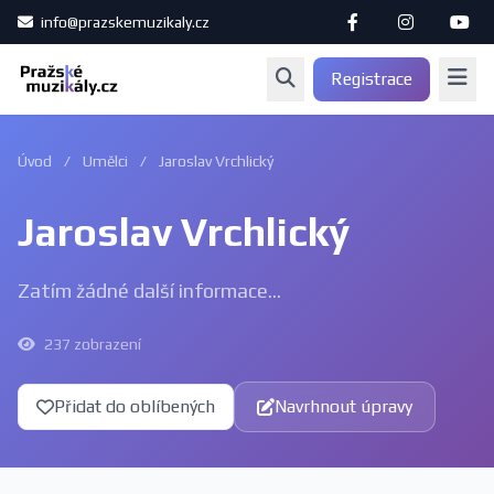
info@prazskemuzikaly.cz
Registrace
Úvod
/
Umělci
/
Jaroslav Vrchlický
Jaroslav Vrchlický
Zatím žádné další informace...
237 zobrazení
Přidat do oblíbených
Navrhnout úpravy