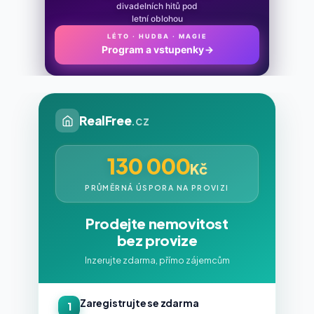
divadelních hitů pod
letní oblohou
LÉTO · HUDBA · MAGIE
Program a vstupenky
→
RealFree
.cz
130 000
Kč
PRŮMĚRNÁ ÚSPORA NA PROVIZI
Prodejte nemovitost
bez provize
Inzerujte zdarma, přímo zájemcům
Zaregistrujte se zdarma
1