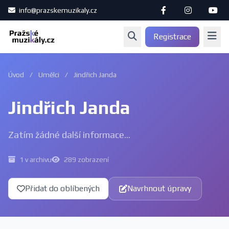
info@prazskemuzikaly.cz
Registrace
Úvod
/
Umělci
/
Jindřich Janda
Jindřich Janda
Zatím žádné další informace...
1 v archivu
289 zobrazení
Přidat do oblíbených
Navrhnout úpravy