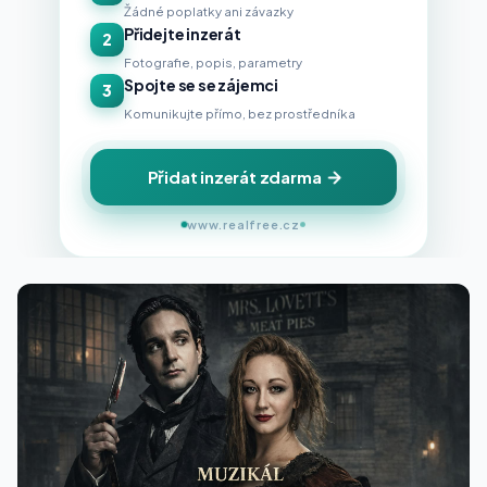
Žádné poplatky ani závazky
Přidejte inzerát
2
Fotografie, popis, parametry
Spojte se se zájemci
3
Komunikujte přímo, bez prostředníka
Přidat inzerát zdarma
www.realfree.cz