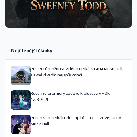
Nejčtenější články
Poslední možnost vidět muzikál v GoJa Music Hall,
slavné divadlo nejspíš končí
Recenze premiéry Ledové království v HDK
12.3.2026
Recenze muzikálu Ples upírů – 17. 1. 2026, GOJA
Music Hall