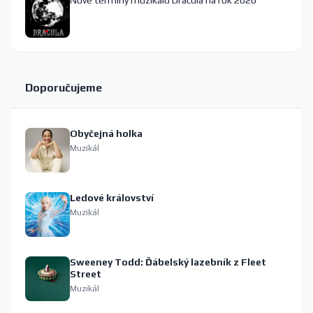
Nové termíny muzikálu Dracula na rok 2026
Doporučujeme
Obyčejná holka
Muzikál
Ledové království
Muzikál
Sweeney Todd: Ďábelský lazebník z Fleet
Street
Muzikál