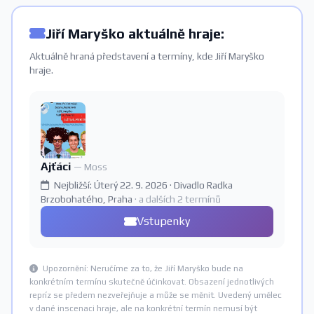
Jiří Maryško aktuálně hraje:
Aktuálně hraná představení a termíny, kde Jiří Maryško
hraje.
Ajťáci
— Moss
Nejbližší: Úterý 22. 9. 2026 · Divadlo Radka
Brzobohatého, Praha
· a dalších 2 termínů
Vstupenky
Upozornění: Neručíme za to, že Jiří Maryško bude na
konkrétním termínu skutečně účinkovat. Obsazení jednotlivých
repríz se předem nezveřejňuje a může se měnit. Uvedený umělec
v dané inscenaci hraje, ale na konkrétní termín nemusí být