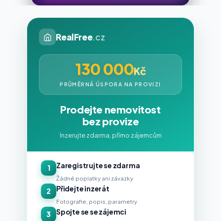
RealFree
.cz
130 000
Kč
PRŮMĚRNÁ ÚSPORA NA PROVIZI
Prodejte nemovitost
bez provize
Inzerujte zdarma, přímo zájemcům
Zaregistrujte se zdarma
1
Žádné poplatky ani závazky
Přidejte inzerát
2
Fotografie, popis, parametry
Spojte se se zájemci
3