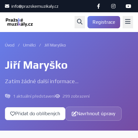
info@prazskemuzikaly.cz
Registrace
Úvod
/
Umělci
/
Jiří Maryško
Jiří Maryško
Zatím žádné další informace...
1 aktuální představení
299 zobrazení
Přidat do oblíbených
Navrhnout úpravy