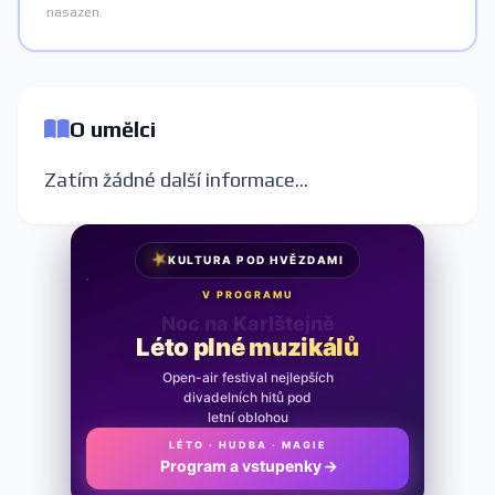
nasazen.
O umělci
Zatím žádné další informace...
★
KULTURA POD HVĚZDAMI
V PROGRAMU
Noc na Karlštejně
Léto plné muzikálů
Open-air festival nejlepších
divadelních hitů pod
letní oblohou
LÉTO · HUDBA · MAGIE
Program a vstupenky
→