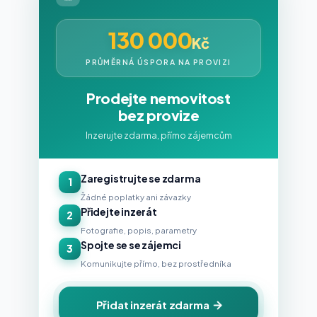
130 000
Kč
PRŮMĚRNÁ ÚSPORA NA PROVIZI
Prodejte nemovitost
bez provize
Inzerujte zdarma, přímo zájemcům
Zaregistrujte se zdarma
1
Žádné poplatky ani závazky
Přidejte inzerát
2
Fotografie, popis, parametry
Spojte se se zájemci
3
Komunikujte přímo, bez prostředníka
Přidat inzerát zdarma