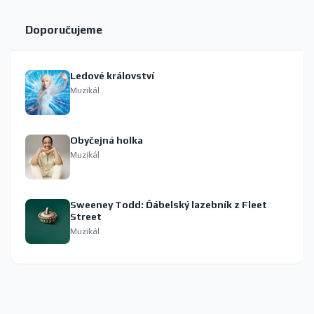
Doporučujeme
Ledové království
Muzikál
Obyčejná holka
Muzikál
Sweeney Todd: Ďábelský lazebník z Fleet
Street
Muzikál