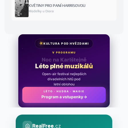
KVĚTINY PRO PANÍ HARRISOVOU
Modelky u Diora
★
KULTURA POD HVĚZDAMI
V PROGRAMU
Noc na Karlštejně
Léto plné muzikálů
Open-air festival nejlepších
divadelních hitů pod
letní oblohou
LÉTO · HUDBA · MAGIE
Program a vstupenky
→
RealFree
.cz