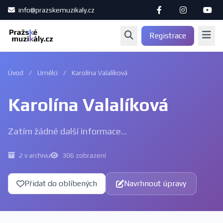
info@prazskemuzikaly.cz
Registrace
Úvod
/
Umělci
/
Karolína Valalíková
Karolína Valalíková
Zatím žádné další informace...
2 v archivu
306 zobrazení
Přidat do oblíbených
Navrhnout úpravy