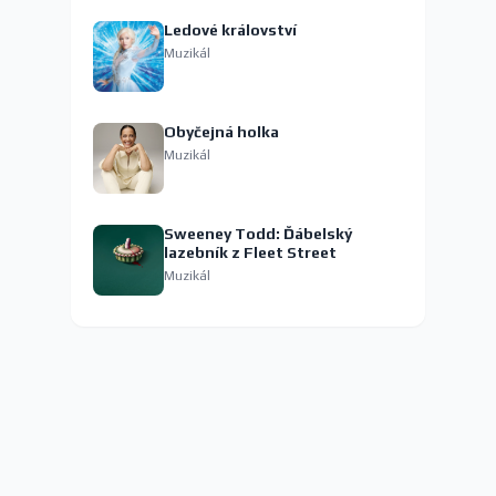
Ledové království
Muzikál
Obyčejná holka
Muzikál
Sweeney Todd: Ďábelský
lazebník z Fleet Street
Muzikál