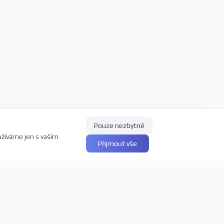
Pouze nezbytné
užíváme jen s vaším
Přijmout vše