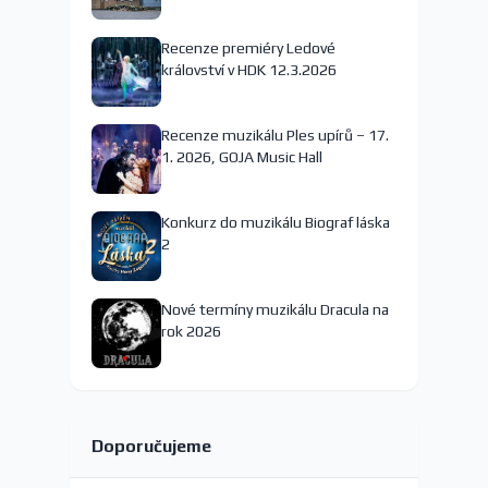
nejspíš končí
Recenze premiéry Ledové
království v HDK 12.3.2026
Recenze muzikálu Ples upírů – 17.
1. 2026, GOJA Music Hall
Konkurz do muzikálu Biograf láska
2
Nové termíny muzikálu Dracula na
rok 2026
Doporučujeme