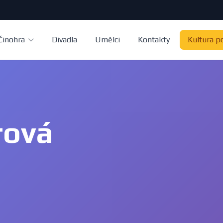
Činohra
Divadla
Umělci
Kontakty
Kultura p
rová