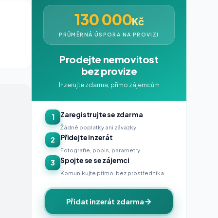
130 000
Kč
PRŮMĚRNÁ ÚSPORA NA PROVIZI
Prodejte nemovitost
bez provize
Inzerujte zdarma, přímo zájemcům
Zaregistrujte se zdarma
1
Žádné poplatky ani závazky
Přidejte inzerát
2
Fotografie, popis, parametry
Spojte se se zájemci
3
Komunikujte přímo, bez prostředníka
Přidat inzerát zdarma