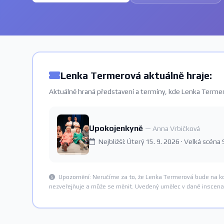
Lenka Termerová aktuálně hraje:
Aktuálně hraná představení a termíny, kde Lenka Termer
Upokojenkyně
— Anna Vrbičková
Nejbližší: Úterý 15. 9. 2026 · Velká scéna
Upozornění: Neručíme za to, že Lenka Termerová bude na ko
nezveřejňuje a může se měnit. Uvedený umělec v dané inscenac