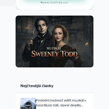
www.realfree.cz
Nejčtenější články
Poslední možnost vidět muzikál v
GoJa Music Hall, slavné divadlo