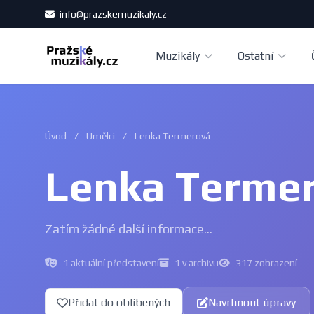
info@prazskemuzikaly.cz
Muzikály
Ostatní
Úvod
/
Umělci
/
Lenka Termerová
Lenka Terme
Zatím žádné další informace...
1 aktuální představení
1 v archivu
317 zobrazení
Přidat do oblíbených
Navrhnout úpravy