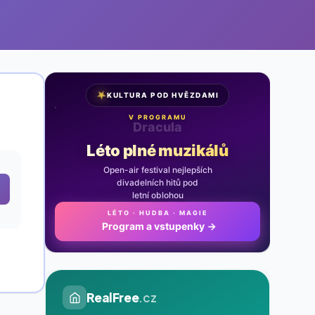
★
KULTURA POD HVĚZDAMI
V PROGRAMU
Noc na Karlštejně
Léto plné muzikálů
Open-air festival nejlepších
divadelních hitů pod
letní oblohou
LÉTO · HUDBA · MAGIE
Program a vstupenky
→
RealFree
.cz