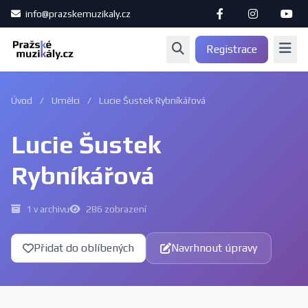
info@prazskemuzikaly.cz
Registrace
Úvod
/
Umělci
/
Lucie Šustek Rybníkářová
Lucie Šustek
Rybníkářová
1 v archivu
286 zobrazení
Přidat do oblíbených
Navrhnout úpravy