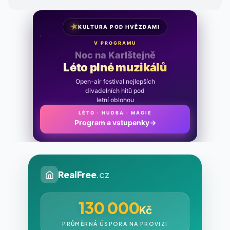
★
KULTURA POD HVĚZDAMI
V PROGRAMU
Noc na Karlštejně
Léto plné muzikálů
Open-air festival nejlepších
divadelních hitů pod
letní oblohou
LÉTO · HUDBA · MAGIE
Program a vstupenky
→
RealFree
.cz
130 000
Kč
PRŮMĚRNÁ ÚSPORA NA PROVIZI