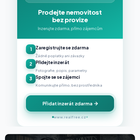
Prodejte nemovitost
bez provize
Inzerujte zdarma, přímo zájemcům
Zaregistrujte se zdarma
1
Žádné poplatky ani závazky
Přidejte inzerát
2
Fotografie, popis, parametry
Spojte se se zájemci
3
Komunikujte přímo, bez prostředníka
Přidat inzerát zdarma
www.realfree.cz