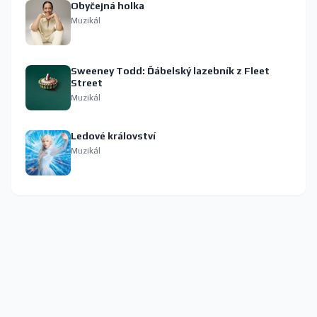
Obyčejná holka
Muzikál
Sweeney Todd: Ďábelský lazebník z Fleet
Street
Muzikál
Ledové království
Muzikál