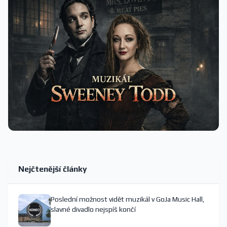
Nejčtenější články
Poslední možnost vidět muzikál v GoJa Music Hall,
slavné divadlo nejspíš končí