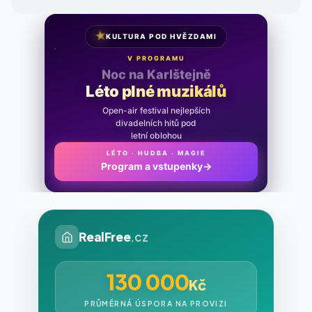
★
KULTURA POD HVĚZDAMI
V PROGRAMU
Noc na Karlštejně
Léto plné muzikálů
Open-air festival nejlepších
divadelních hitů pod
letní oblohou
LÉTO · HUDBA · MAGIE
Program a vstupenky
→
RealFree
.cz
130 000
Kč
PRŮMĚRNÁ ÚSPORA NA PROVIZI