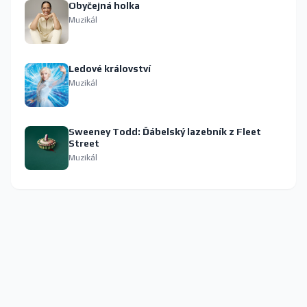
Obyčejná holka
Muzikál
Ledové království
Muzikál
Sweeney Todd: Ďábelský lazebník z Fleet
Street
Muzikál