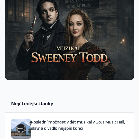
Nejčtenější články
Poslední možnost vidět muzikál v GoJa Music Hall,
slavné divadlo nejspíš končí