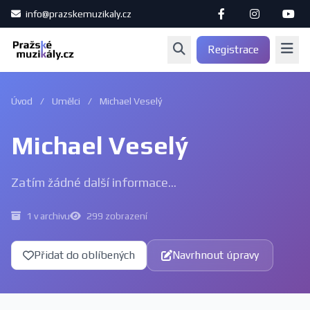
info@prazskemuzikaly.cz
Registrace
Úvod
/
Umělci
/
Michael Veselý
Michael Veselý
Zatím žádné další informace...
1 v archivu
299 zobrazení
Přidat do oblíbených
Navrhnout úpravy