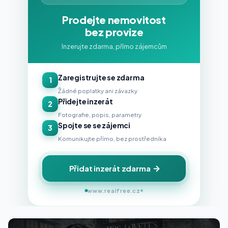
Prodejte nemovitost
bez provize
Inzerujte zdarma, přímo zájemcům
Zaregistrujte se zdarma
1
Žádné poplatky ani závazky
Přidejte inzerát
2
Fotografie, popis, parametry
Spojte se se zájemci
3
Komunikujte přímo, bez prostředníka
Přidat inzerát zdarma
www.realfree.cz