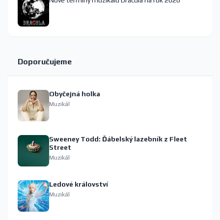
Nové termíny muzikálu Dracula na rok 2026
Doporučujeme
Obyčejná holka
Muzikál
Sweeney Todd: Ďábelský lazebník z Fleet
Street
Muzikál
Ledové království
Muzikál