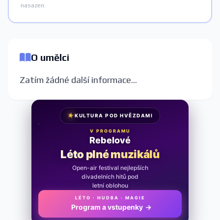
nasazen.
O umělci
Zatím žádné další informace...
★
KULTURA POD HVĚZDAMI
V PROGRAMU
Rebelové
Léto plné muzikálů
Open-air festival nejlepších
divadelních hitů pod
letní oblohou
LÉTO · HUDBA · MAGIE
Program a vstupenky
→