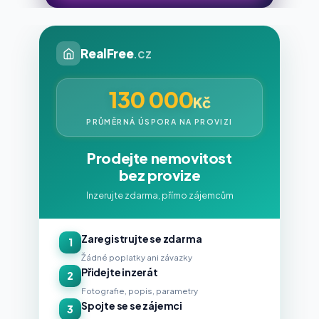
RealFree
.cz
130 000
Kč
PRŮMĚRNÁ ÚSPORA NA PROVIZI
Prodejte nemovitost
bez provize
Inzerujte zdarma, přímo zájemcům
Zaregistrujte se zdarma
1
Žádné poplatky ani závazky
Přidejte inzerát
2
Fotografie, popis, parametry
Spojte se se zájemci
3