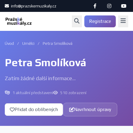
info@prazskemuzikaly.cz
Registrace
Úvod
/
Umělci
/
Petra Smolíková
Petra Smolíková
Zatím žádné další informace...
1 aktuální představení
510 zobrazení
Přidat do oblíbených
Navrhnout úpravy