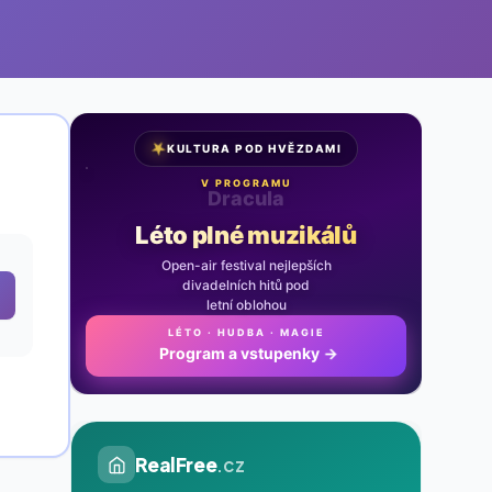
★
KULTURA POD HVĚZDAMI
V PROGRAMU
Noc na Karlštejně
Léto plné muzikálů
Open-air festival nejlepších
divadelních hitů pod
letní oblohou
LÉTO · HUDBA · MAGIE
Program a vstupenky
→
RealFree
.cz