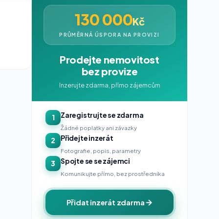
130 000
Kč
PRŮMĚRNÁ ÚSPORA NA PROVIZI
Prodejte nemovitost
bez provize
Inzerujte zdarma, přímo zájemcům
Zaregistrujte se zdarma
1
Žádné poplatky ani závazky
Přidejte inzerát
2
Fotografie, popis, parametry
Spojte se se zájemci
3
Komunikujte přímo, bez prostředníka
Přidat inzerát zdarma