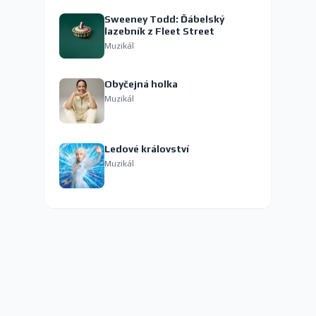
Sweeney Todd: Ďábelský
lazebník z Fleet Street
Muzikál
Obyčejná holka
Muzikál
Ledové království
Muzikál