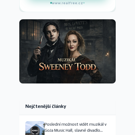
www.realfree.cz
Nejčtenější články
Poslední možnost vidět muzikál v
GoJa Music Hall, slavné divadlo