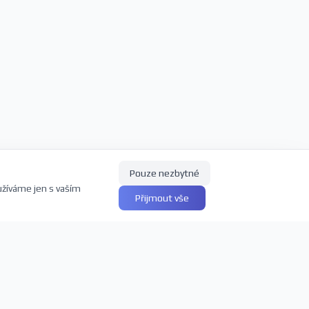
Pouze nezbytné
užíváme jen s vaším
Přijmout vše