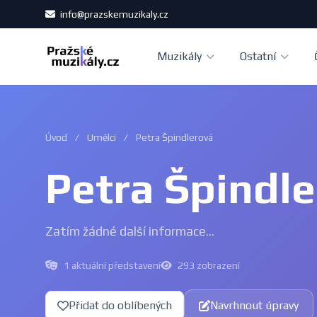
info@prazskemuzikaly.cz
Muzikály
Ostatní
Úvod
/
Umělci
/
Petra Špindlerová
Petra Špindl
Zatím žádné další informace...
1 aktuální představení
293 zobrazení
Přidat do oblíbených
Navrhnout úpravy