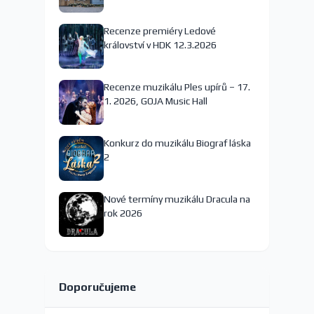
nejspíš končí
Recenze premiéry Ledové
království v HDK 12.3.2026
Recenze muzikálu Ples upírů – 17.
1. 2026, GOJA Music Hall
Konkurz do muzikálu Biograf láska
2
Nové termíny muzikálu Dracula na
rok 2026
Doporučujeme