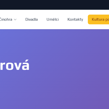
Činohra
Divadla
Umělci
Kontakty
Kultura p
erová