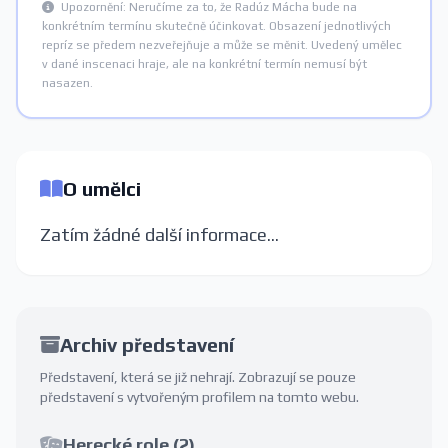
Upozornění: Neručíme za to, že Radúz Mácha bude na
konkrétním termínu skutečně účinkovat. Obsazení jednotlivých
repríz se předem nezveřejňuje a může se měnit. Uvedený umělec
v dané inscenaci hraje, ale na konkrétní termín nemusí být
nasazen.
O umělci
Zatím žádné další informace...
Archiv představení
Představení, která se již nehrají. Zobrazují se pouze
představení s vytvořeným profilem na tomto webu.
Herecké role (2)