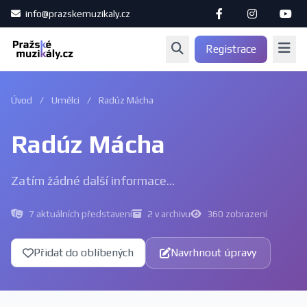
info@prazskemuzikaly.cz
Registrace
Úvod
/
Umělci
/
Radúz Mácha
Radúz Mácha
Zatím žádné další informace...
7 aktuálních představení
2 v archivu
360 zobrazení
Přidat do oblíbených
Navrhnout úpravy