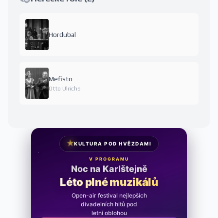
Hordubal
Mefisto
Otto Ulrichs
★
KULTURA POD HVĚZDAMI
V PROGRAMU
Noc na Karlštejně
Léto plné muzikálů
Open-air festival nejlepších
divadelních hitů pod
letní oblohou