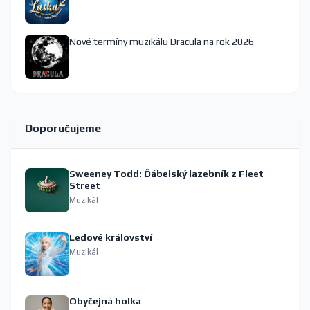
Nové termíny muzikálu Dracula na rok 2026
Doporučujeme
Sweeney Todd: Ďábelský lazebník z Fleet
Street
Muzikál
Ledové království
Muzikál
Obyčejná holka