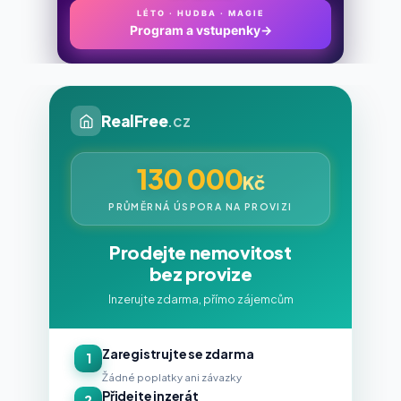
LÉTO · HUDBA · MAGIE
Program a vstupenky
→
RealFree
.cz
130 000
Kč
PRŮMĚRNÁ ÚSPORA NA PROVIZI
Prodejte nemovitost
bez provize
Inzerujte zdarma, přímo zájemcům
Zaregistrujte se zdarma
1
Žádné poplatky ani závazky
Přidejte inzerát
2